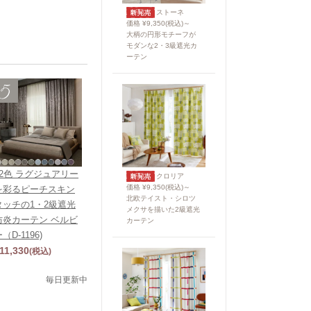
ストーネ
価格 ¥9,350(税込)～
大柄の円形モチーフが
モダンな2・3級遮光カ
ーテン
12色 ラグジュアリー
クロリア
価格 ¥9,350(税込)～
を彩るピーチスキン
北欧テイスト・シロツ
タッチの1・2級遮光
メクサを描いた2級遮光
防炎カーテン ベルビ
カーテン
（D-1196)
11,330
(税込)
毎日更新中