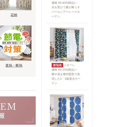
価格 ¥8,800(税込)～
光を受けて蝶が舞うオ
パールシアーレースカ
花柄
ーテン
遮熱・断熱
ジオーレ
価格 ¥9,350(税込)～
蝶や花を幾何図形で表
現した2・3級遮光カー
テン