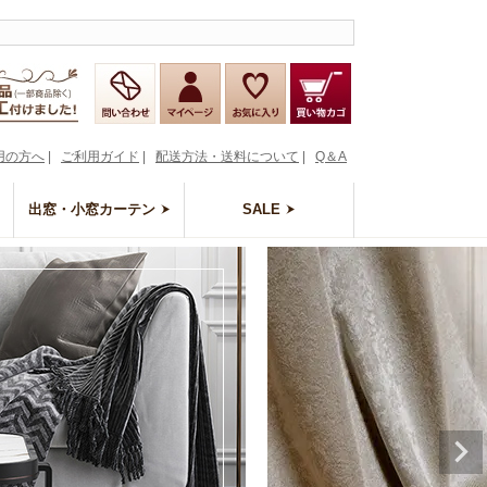
ペー
ジト
ップ
へ
用の方へ
|
ご利用ガイド
|
配送方法・送料について
|
Q＆A
出窓・小窓カーテン
SALE