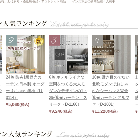
お得。わけあり・通販廃番品・アウトレット商品
インズ本店の新商品続々入荷中
24色 防炎1級遮光カ
6色 ホテルライクな
10色 継ぎ目のでない
カ
ーテン 日本製 オーダ
空間をつくる大人モ
北欧モダンでおしゃ
D
ー おしゃれ無地（D-
ダンなデザインの1・
れなシームレス完全
0114）
2級遮光カーテン ス
遮光カーテン アルフ
¥
5,060
リーク（D-1166）
ァ（D-1801）
ー
(税込)
¥
9,240
¥
11,220
¥
(税込)
(税込)