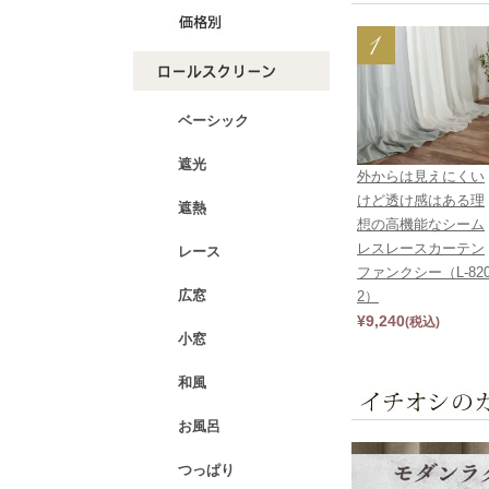
ベーシック
遮光
外からは見えにくい
けど透け感はある理
遮熱
想の高機能なシーム
レスレースカーテン
レース
ファンクシー（L-82
広窓
2）
¥
9,240
(税込)
小窓
和風
お風呂
つっぱり