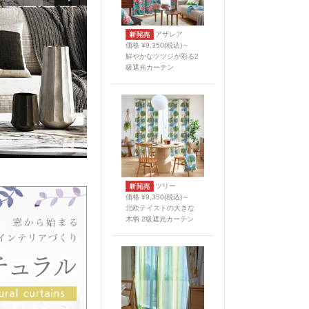
アザレア
価格 ¥9,350(税込)～
鮮やかなツツジが彩る2
級遮光カーテン
ツリー
価格 ¥9,350(税込)～
北欧テイストの大きな
木柄 2級遮光カーテン