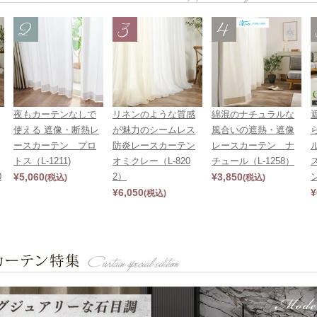
夜もカーテンなしで
リネンのような質感
綿混のナチュラルな
使える 遮像・断熱レ
が魅力のシームレス
風合いの遮熱・遮像
ースカーテン プロ
防炎レースカーテン
レースカーテン ナ
トス（L-1211)
オミクレー（L-820
チュール（L-1258）
0
¥
5,060
2）
¥
3,850
(税込)
(税込)
¥
6,050
¥
(税込)