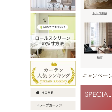
トルコ刺繍
和室