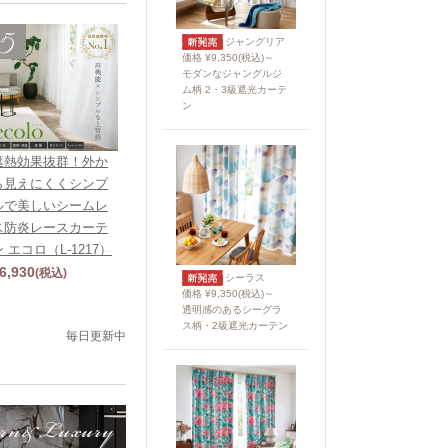
ジャングリア
価格 ¥9,350(税込)～
モダンなジャングルジ
ム柄 2・3級遮光カーテ
ン
遮熱効果抜群！外か
ら見えにくくシンプ
ルで美しいシームレ
ス防炎レースカーテ
ン エコロ（L-1217）
6,930
(税込)
シーラス
価格 ¥9,350(税込)～
透明感のあるシーグラ
ス柄・2級遮光カーテン
毎日更新中