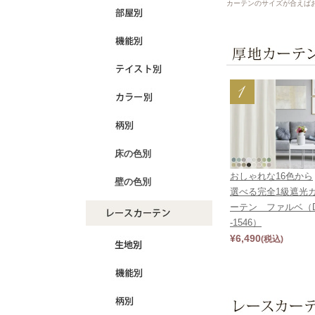
カーテンのサイズが合えば
床の色別
おしゃれな16色から
壁の色別
選べる完全1級遮光
ーテン ファルベ（
-1546）
¥
6,490
(税込)