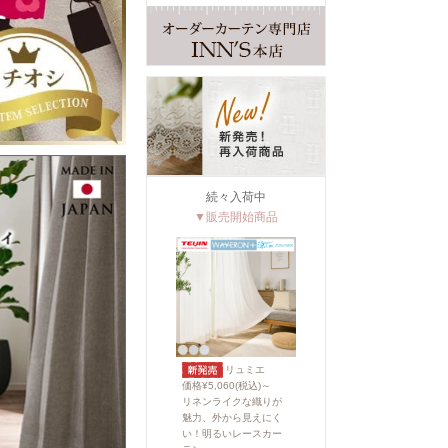
続々入荷中
▼販売開始商品
リュミエ
価格¥5,060(税込)～
リネンライクな織りが
魅力、外から見えにく
い！明るいレースカー