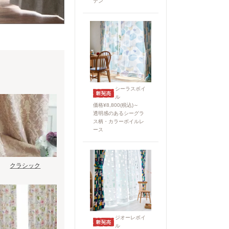
テン
シーラスボイ
ル
価格¥8,800(税込)～
透明感のあるシーグラ
ス柄・カラーボイルレ
ース
クラシック
ジオーレボイ
ル