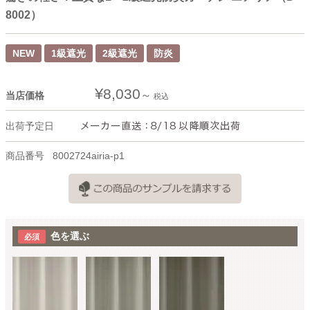
8002）
NEW
1級遮光
2級遮光
防炎
¥
8,030
当店価格
税込
出荷予定日
商品番号
8002724airia-p1
色を選ぶ