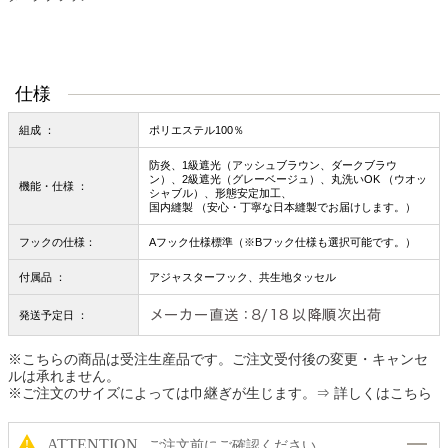
仕様
組成 ：
ポリエステル100％
防炎、1級遮光（アッシュブラウン、ダークブラウ
ン）、2級遮光（グレーベージュ）、丸洗いOK （ウオッ
機能・仕様 ：
シャブル）、形態安定加工、
国内縫製 （安心・丁寧な日本縫製でお届けします。）
フックの仕様：
Aフック仕様標準（※Bフック仕様も選択可能です。）
付属品 ：
アジャスターフック、共生地タッセル
発送予定日 ：
※こちらの商品は受注生産品です。ご注文受付後の変更・キャンセ
ルは承れません。
※ご注文のサイズによっては巾継ぎが生じます。
⇒ 詳しくはこちら
ATTENTION
ご注文前にご確認ください