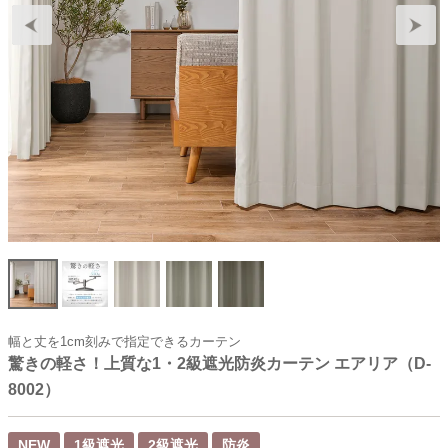
幅と丈を1cm刻みで指定できるカーテン
驚きの軽さ！上質な1・2級遮光防炎カーテン エアリア（D-
8002）
NEW
1級遮光
2級遮光
防炎