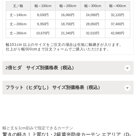
丈／幅
幅～100cm
幅～200cm
幅～300cm
幅～400cm
丈～140cm
8,030円
16,060円
24,090円
32,120円
丈～200cm
9,350円
18,700円
28,050円
37,400円
丈～260cm
10,670円
21,340円
32,010円
42,680円
幅101cm 以上のサイズをご注文の場合は生地に幅継ぎが入ります。
仕上がり幅500cmまで注文フォームでご購入いただけます。
2倍ヒダ サイズ別価格表（税込）
フラット（ヒダなし） サイズ別価格表（税込）
幅と丈を1cm刻みで指定できるカーテン
驚きの軽さ！上質な1・2級遮光防炎カーテン エアリア（D-