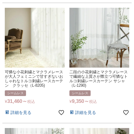
可憐な小花刺繍とマクラメレース
二段の小花刺繍とマクラメレース
が大人フェミニンで甘すぎないお
で繊細な上質さが際立つ可憐なト
しゃれなトルコ刺繍レースカーテ
ルコ刺繍レースカーテン サシャ
ン クラッセ（L-8205)
（L-1290)
シームレス
シームレス
31,460
9,350
¥
¥
税込
税込
詳細を見る
詳細を見る