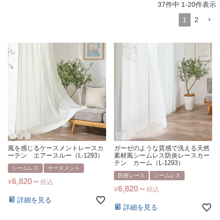
37
件中
1
-
20
件表示
1
2
風を感じるケースメントレースカ
ガーゼのような質感で洗える天然
ーテン エアースルー（L-1293）
素材風シームレス防炎レースカー
テン カーム（L-1293）
シームレス
ケースメント
防炎レース
シームレス
6,820
¥
税込
6,820
¥
税込
詳細を見る
詳細を見る