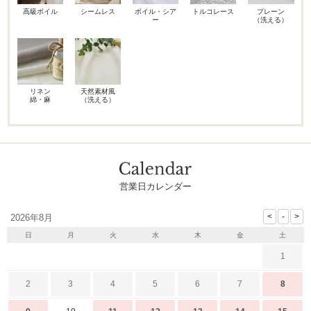
高級ボイル
シームレス
ボイル・シア
トルコレース
プレーン
ー
（洗える）
リネン
天然素材風
綿・麻
（洗える）
営業日カレンダー
2026年8月
日
月
火
水
木
金
土
1
2
3
4
5
6
7
8