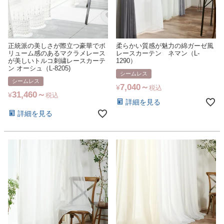
正統派の美しさが際立つ豪華でボ
柔らかい質感が魅力の綿ガーゼ風
リューム感のあるマクラメレース
レースカーテン ネマン（L-
が美しいトルコ刺繍レースカーテ
1290）
ン オーシュ（L-8205)
シームレス
シームレス
7,040
¥
税込
31,460
¥
税込
詳細を見る
詳細を見る