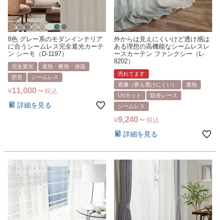
8色 グレー系のモダンインテリア
外からは見えにくいけど透け感は
に合うシームレス完全遮光カーテ
ある理想の高機能なシームレスレ
ン シーモ（D-1197）
ースカーテン ファンクシー（L-
8202）
完全遮光
遮熱・断熱・保温
売れてます
防音
シームレス
遮像（夜も透けにくい）
遮熱
11,000
¥
税込
UVカット
防炎レース
詳細を見る
シームレス
9,240
¥
税込
詳細を見る