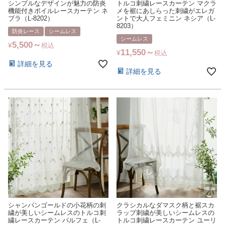
シンプルなデザインが魅力の防炎
トルコ刺繍レースカーテン マクラ
機能付きボイルレースカーテン ネ
メを裾にあしらった刺繍がエレガ
ブラ（L-8202）
ントで大人フェミニン ネシア（L-
8203）
防炎レース
シームレス
シームレス
5,500
¥
税込
11,550
¥
税込
詳細を見る
詳細を見る
シャンパンゴールドの小花柄の刺
クラシカルなダマスク柄と裾スカ
繍が美しいシームレスのトルコ刺
ラップ刺繍が美しいシームレスの
繍レースカーテン パルフェ（L-
トルコ刺繍レースカーテン ユーリ