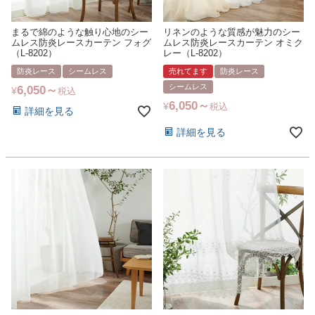
まるで綿のような触り心地のシー
リネンのような質感が魅力のシー
ムレス防炎レースカーテン フォグ
ムレス防炎レースカーテン オミク
（L-8202）
レー（L-8202）
防炎レース
シームレス
売れてます
防炎レース
シームレス
6,050
¥
税込
6,050
¥
税込
詳細を見る
詳細を見る