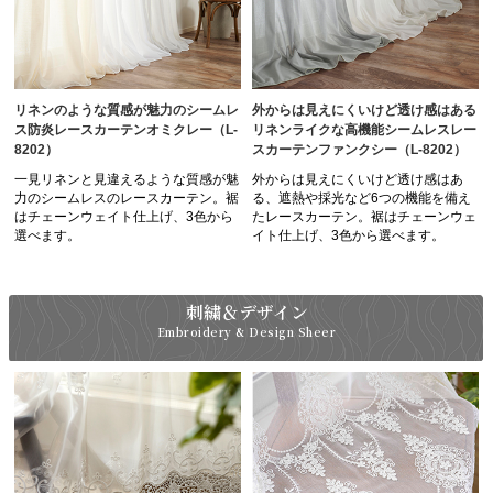
リネンのような質感が魅力のシームレ
外からは見えにくいけど透け感はある
ス防炎レースカーテンオミクレー（L-
リネンライクな高機能シームレスレー
8202）
スカーテンファンクシー（L-8202）
一見リネンと見違えるような質感が魅
外からは見えにくいけど透け感はあ
力のシームレスのレースカーテン。裾
る、遮熱や採光など6つの機能を備え
はチェーンウェイト仕上げ、3色から
たレースカーテン。裾はチェーンウェ
選べます。
イト仕上げ、3色から選べます。
刺繍＆デザイン
Embroidery & Design Sheer