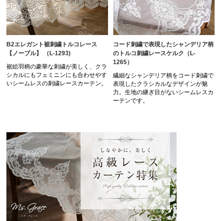
コード刺繍で表現したシャンデリア柄
B2エレガント裾刺繍トルコレース
のトルコ刺繍レースケルク（L-
【ノーブル】 （L-1293)
1265）
裾絵羽柄の豪華な刺繍が美しく、クラ
シカルにもフェミニンにも合わせやす
繊細なシャンデリア柄をコード刺繍で
いシームレスの刺繍レースカーテン。
表現したクラシカルなデザインが魅
力。生地の継ぎ目がないシームレスカ
ーテンです。