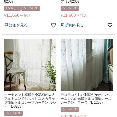
8203）
ア（L-8203）
UVカット
シームレス
シームレス
11,660
11,660
¥
¥
税込
税込
詳細を見る
詳細を見る
オーナメント模様と小花柄が大人
モコモコとした刺繍がかわいいシ
フェミニンでおしゃれなスカラッ
ームレスの高級トルコ刺繍レース
プ刺繍トルコレースカーテン ルシ
カーテン フーラ（L-1298）
ィ（L-8203）
シームレス
シームレス
18,480
¥
税込