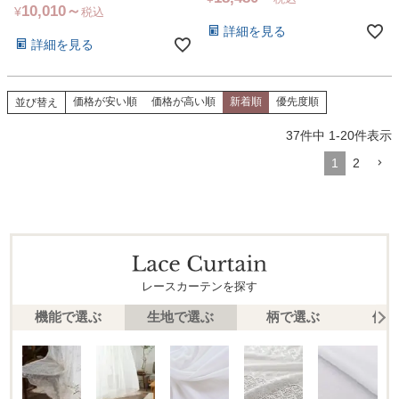
10,010
¥
税込
詳細を見る
詳細を見る
価格が安い順
価格が高い順
新着順
優先度順
並び替え
37
件中
1
-
20
件表示
1
2
レースカーテンを探す
機能で選ぶ
生地で選ぶ
柄で選ぶ
価格