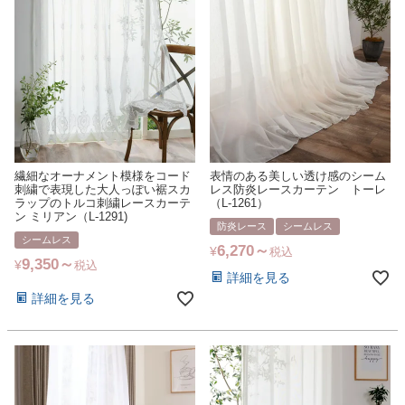
繊細なオーナメント模様をコード
表情のある美しい透け感のシーム
刺繍で表現した大人っぽい裾スカ
レス防炎レースカーテン トーレ
ラップのトルコ刺繍レースカーテ
（L-1261）
ン ミリアン（L-1291)
防炎レース
シームレス
シームレス
6,270
¥
税込
9,350
¥
税込
詳細を見る
詳細を見る