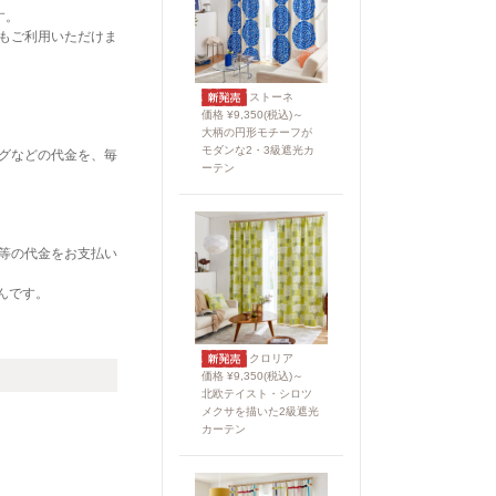
す。
もご利用いただけま
ストーネ
価格 ¥9,350(税込)～
大柄の円形モチーフが
モダンな2・3級遮光カ
グなどの代金を、毎
ーテン
グ等の代金をお支払い
んです。
クロリア
価格 ¥9,350(税込)～
北欧テイスト・シロツ
メクサを描いた2級遮光
カーテン