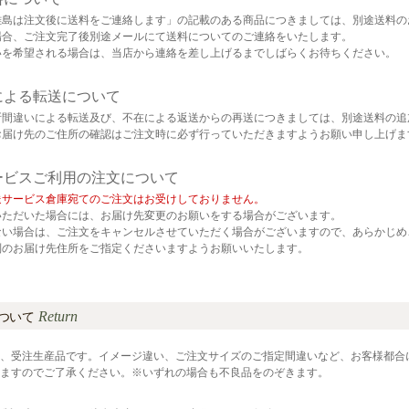
離島は注文後に送料をご連絡します」の記載のある商品につきましては、別途送料の
場合、ご注文完了後別途メールにて送料についてのご連絡をいたします。
いを希望される場合は、当店から連絡を差し上げるまでしばらくお待ちください。
による転送について
所間違いによる転送及び、不在による返送からの再送につきましては、別途送料の追
お届け先のご住所の確認はご注文時に必ず行っていただきますようお願い申し上げま
ービスご利用の注文について
送サービス倉庫宛てのご注文はお受けしておりません。
いただいた場合には、お届け先変更のお願いをする場合がございます。
ない場合は、ご注文をキャンセルさせていただく場合がございますので、あらかじめ
別のお届け先住所をご指定くださいますようお願いいたします。
Return
ついて
、受注生産品です。イメージ違い、ご注文サイズのご指定間違いなど、お客様都合
ますのでご了承ください。※いずれの場合も不良品をのぞきます。