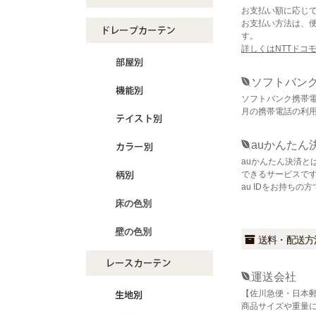
お支払い額に応じ
お支払い方法は、
す。
詳しくはNTTドコ
ソフトバン
ソフトバンク携帯
月の携帯電話の利
auかんたん
auかんたん決済と
できるサービスで
au IDをお持ち
床の色別
壁の色別
送料・配送方
運送会社
【佐川急便・日本
商品サイズや重量