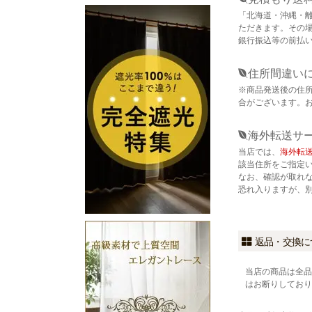
「北海道・沖縄・
ただきます。その
銀行振込等の前払
住所間違い
※商品発送後の住
合がございます。
海外転送サ
当店では、
海外転
該当住所をご指定
なお、確認が取れ
恐れ入りますが、
返品・交換に
当店の商品は全品
はお断りしており