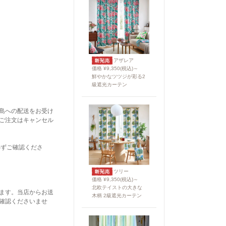
アザレア
価格 ¥9,350(税込)～
鮮やかなツツジが彩る2
級遮光カーテン
島への配送をお受け
ご注文はキャンセル
必ずご確認くださ
ツリー
価格 ¥9,350(税込)～
北欧テイストの大きな
ます。当店からお送
木柄 2級遮光カーテン
確認くださいませ