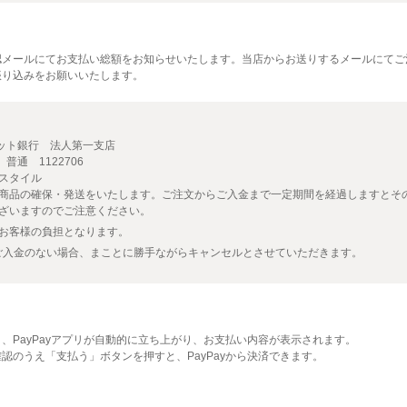
認メールにてお支払い総額をお知らせいたします。当店からお送りするメールにてご
振り込みをお願いいたします。
ネット銀行 法人第一支店
普通 1122706
スタイル
商品の確保・発送をいたします。ご注文からご入金まで一定期間を経過しますとそ
ざいますのでご注意ください。
お客様の負担となります。
にご入金のない場合、まことに勝手ながらキャンセルとさせていただきます。
、PayPayアプリが自動的に立ち上がり、お支払い内容が表示されます。
認のうえ「支払う」ボタンを押すと、PayPayから決済できます。