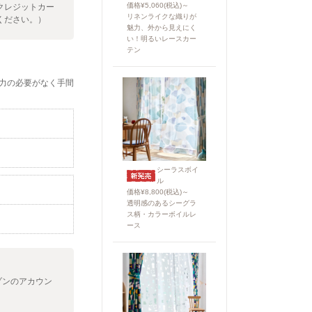
価格¥5,060(税込)～
クレジットカー
リネンライクな織りが
ください。）
魅力、外から見えにく
い！明るいレースカー
テン
力の必要がなく手間
シーラスボイ
ル
価格¥8,800(税込)～
透明感のあるシーグラ
ス柄・カラーボイルレ
ース
ゾンのアカウン