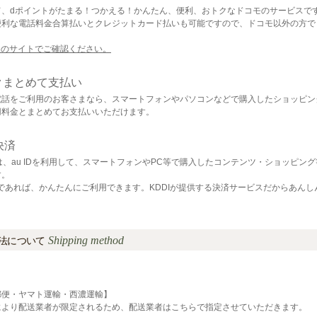
て、dポイントがたまる！つかえる！かんたん、便利、おトクなドコモのサービスで
便利な電話料金合算払いとクレジットカード払いも可能ですので、ドコモ以外の方で
モのサイトでご確認ください。
クまとめて支払い
電話をご利用のお客さまなら、スマートフォンやパソコンなどで購入したショッピン
用料金とまとめてお支払いいただけます。
決済
は、au IDを利用して、スマートフォンやPC等で購入したコンテンツ・ショッピン
す。
の方であれば、かんたんにご利用できます。KDDIが提供する決済サービスだからあんし
Shipping method
法について
郵便・ヤマト運輸・西濃運輸】
により配送業者が限定されるため、配送業者はこちらで指定させていただきます。