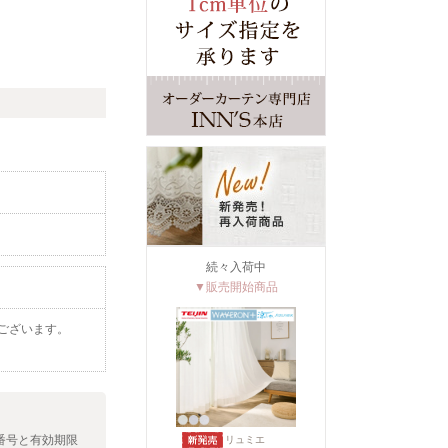
続々入荷中
▼販売開始商品
ございます。
番号と有効期限
リュミエ