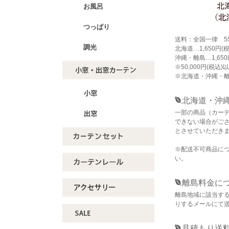
お風呂
つっぱり
送料：全国一律 55
調光
北海道…1,650円(税
沖縄・離島…1,650
※50,000円(税
※北海道・沖縄・
北海道・沖
一部の商品（カー
できない場合がご
とさせていただき
※配送不可商品に
い。
離島料金に
離島地域に該当す
りするメールにて
見積もり送