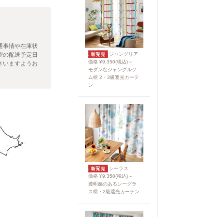
通事情や在庫状
望の配送予定日
ジャングリア
価格 ¥9,350(税込)～
さいますようお
モダンなジャングルジ
ム柄 2・3級遮光カーテ
ン
シーラス
価格 ¥9,350(税込)～
透明感のあるシーグラ
ス柄・2級遮光カーテン