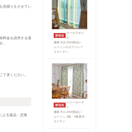
お見積りをさせてい
オーロラボイ
加料金を請求する場
ル
価格 ¥10,450(税込)～
す。
ムーミンのカラーレー
スカーテン
ご了承ください。
ベリーガーデ
ン
価格 ¥11,000(税込)～
による返品・交換
ムーミン 2級・3級遮光
カーテン