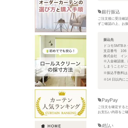
銀行振込
ご注文後に受注確
ずご確認の上、お
振込先
ドコモSMTB
支店番号 106 
株式会社 イン
※入金確認後、
しまうことがご
※振込手数料は
※14 日以内
PayPay
ご注文を確定すると
お支払い内容をご確
d払い