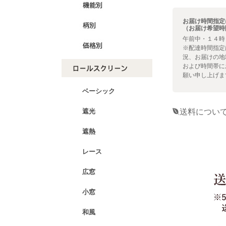
お届け時間指定
（お届け希望時
午前中・１４時
※配達時間指定
況、お届けの地
および時間帯に
願い申し上げま
ベーシック
送料につい
遮光
遮熱
レース
広窓
小窓
和風