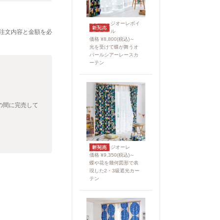
ジオーレボイ
注文内容と金額を必
ル
価格 ¥8,800(税込)～
光を受けて蝶が舞うオ
パールシアーレースカ
ーテン
の間に完売して
ジオーレ
価格 ¥9,350(税込)～
蝶や花を幾何図形で表
現した2・3級遮光カー
テン