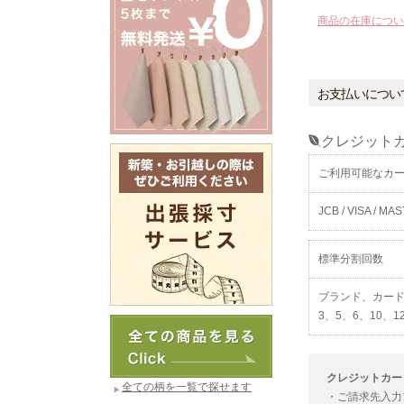
商品の在庫につい
お支払いについ
クレジット
ご利用可能なカ
JCB / VISA / MAS
標準分割回数
ブランド、カー
3、5、6、10、
クレジットカー
全ての柄を一覧で探せます
・ご請求先入力