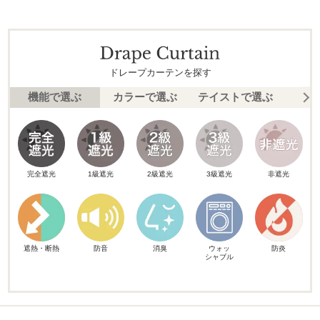
ドレープカーテンを探す
機能で選ぶ
カラーで選ぶ
テイストで選ぶ
柄
完全遮光
1級遮光
2級遮光
3級遮光
非遮光
遮熱・断熱
防音
消臭
ウォッ
防炎
シャブル