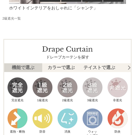
ホワイトインテリアをおしゃれに「シャンテ」
2級遮光一覧
ドレープカーテンを探す
機能で選ぶ
カラーで選ぶ
テイストで選ぶ
柄
完全遮光
1級遮光
2級遮光
3級遮光
非遮光
遮熱・断熱
防音
消臭
ウォッ
防炎