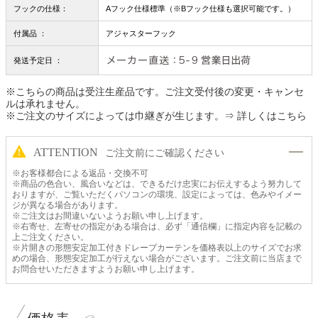
フックの仕様：
Aフック仕様標準（※Bフック仕様も選択可能です。）
付属品 ：
アジャスターフック
発送予定日 ：
※こちらの商品は受注生産品です。ご注文受付後の変更・キャンセ
ルは承れません。
※ご注文のサイズによっては巾継ぎが生じます。
⇒ 詳しくはこちら
ATTENTION
ご注文前にご確認ください
※お客様都合による返品・交換不可
※商品の色合い、風合いなどは、できるだけ忠実にお伝えするよう努力して
おりますが、ご覧いただくパソコンの環境、設定によっては、色みやイメー
ジが異なる場合があります。
※ご注文はお間違いないようお願い申し上げます。
※右寄せ、左寄せの指定がある場合は、必ず「通信欄」に指定内容を記載の
上ご注文ください。
※片開きの形態安定加工付きドレープカーテンを価格表以上のサイズでお求
めの場合、形態安定加工が行えない場合がございます。ご注文前に当店まで
お問合せいただきますようお願い申し上げます。