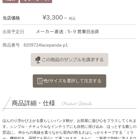
¥
3,300
当店価格
税込
出荷予定日
商品番号
8209724lacepanda-p1
色/サイズを選択して注文する
商品詳細・仕様
ほんのり浮かび上がる愛らしいパンダ柄が、お部屋に遊び心をプラスしてくれま
す。
シンプル・ナチュラルなインテリアにも自然に溶け込み、ほっとする癒しの
窓辺に。
外からの視線を遮りながら室内の明るさはしっかりキープする「ミラ
ー」機能付き。昼間でも安心して過ごせます。
さらに、ご家庭で気軽に洗えるウ