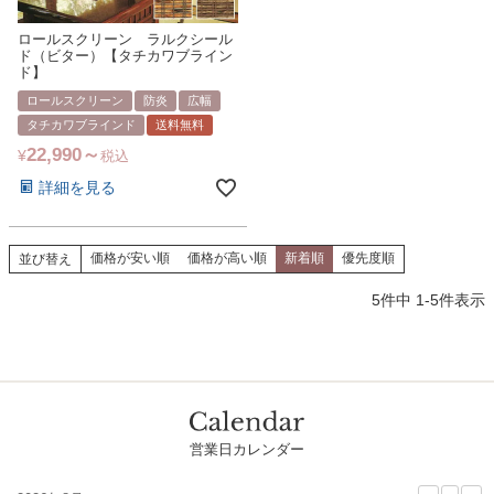
ロールスクリーン ラルクシール
ド（ビター）【タチカワブライン
ド】
ロールスクリーン
防炎
広幅
タチカワブラインド
送料無料
22,990
¥
税込
詳細を見る
価格が安い順
価格が高い順
新着順
優先度順
並び替え
5
件中
1
-
5
件表示
営業日カレンダー