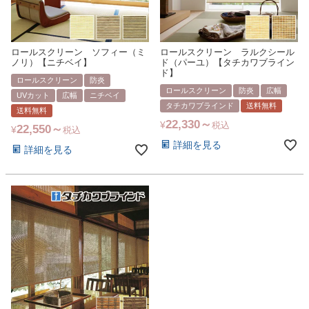
ロールスクリーン ソフィー（ミ
ロールスクリーン ラルクシール
ノリ）【ニチベイ】
ド（パーユ）【タチカワブライン
ド】
ロールスクリーン
防炎
ロールスクリーン
防炎
広幅
UVカット
広幅
ニチベイ
タチカワブラインド
送料無料
送料無料
22,330
¥
税込
22,550
¥
税込
詳細を見る
詳細を見る