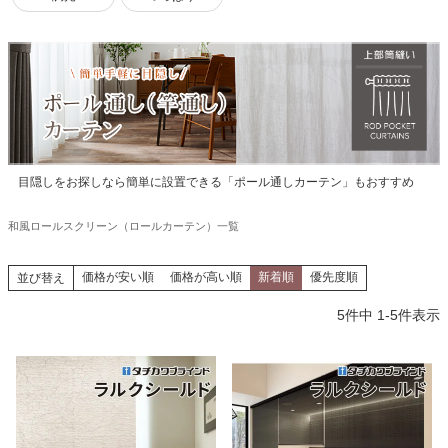
目隠しをお探しなら簡単に設置できる「ポール通しカーテン」もおすすめ
和風ロールスクリーン（ロールカーテン）一覧
価格が安い順
価格が高い順
新着順
優先度順
並び替え
5
件中
1
-
5
件表示