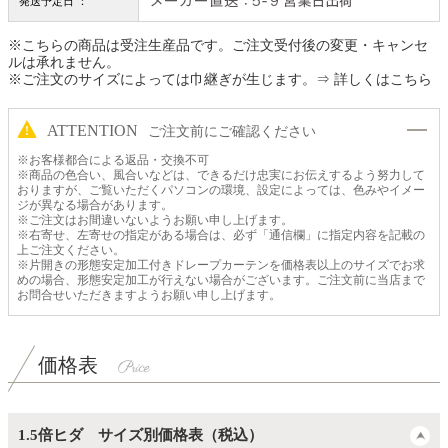
発送予定日 ：
※こちらの商品は受注生産品です。ご注文受付後の変更・キャンセ
ルは承れません。
※ご注文のサイズによっては巾継ぎが生じます。
⇒ 詳しくはこちら
ATTENTION
ご注文前にご確認ください
※お客様都合による返品・交換不可
※商品の色合い、風合いなどは、できるだけ忠実にお伝えするよう努力して
おりますが、ご覧いただくパソコンの環境、設定によっては、色みやイメー
ジが異なる場合があります。
※ご注文はお間違いないようお願い申し上げます。
※右寄せ、左寄せの指定がある場合は、必ず「通信欄」に指定内容を記載の
上ご注文ください。
※片開きの形態安定加工付きドレープカーテンを価格表以上のサイズでお求
めの場合、形態安定加工が行えない場合がございます。ご注文前に当店まで
お問合せいただきますようお願い申し上げます。
価格表
1.5倍ヒダ サイズ別価格表（税込）