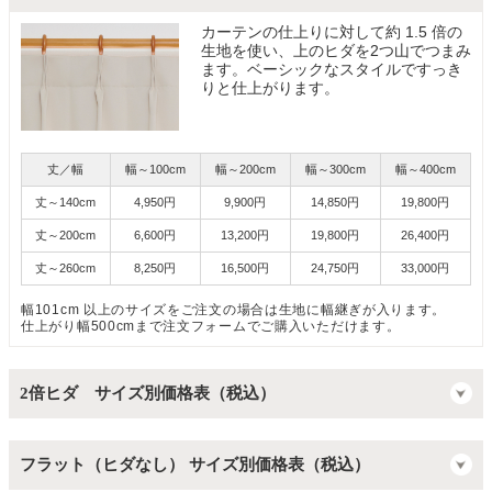
カーテンの仕上りに対して約 1.5 倍の
生地を使い、上のヒダを2つ山でつまみ
ます。ベーシックなスタイルですっき
りと仕上がります。
丈／幅
幅～100cm
幅～200cm
幅～300cm
幅～400cm
丈～140cm
4,950円
9,900円
14,850円
19,800円
丈～200cm
6,600円
13,200円
19,800円
26,400円
丈～260cm
8,250円
16,500円
24,750円
33,000円
幅101cm 以上のサイズをご注文の場合は生地に幅継ぎが入ります。
仕上がり幅500cmまで注文フォームでご購入いただけます。
2倍ヒダ サイズ別価格表（税込）
フラット（ヒダなし） サイズ別価格表（税込）