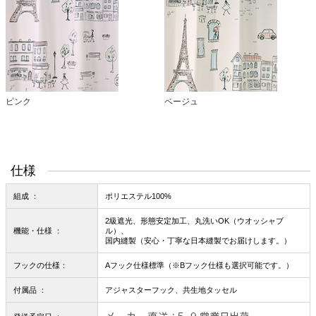
ピンク
ベージュ
仕様
組成 ：
ポリエステル100%
2級遮光、形態安定加工、丸洗いOK（ウオッシャブ
機能・仕様 ：
ル）、
国内縫製（安心・丁寧な日本縫製でお届けします。）
フックの仕様：
Aフック仕様標準（※Bフック仕様も選択可能です。）
付属品 ：
アジャスターフック、共生地タッセル