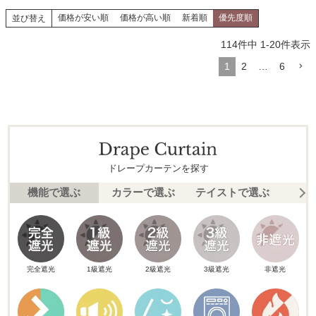
価格が安い順
価格が高い順
新着順
優先度順
並び替え
114
件中
1
-
20
件表示
1
2
…
6
ドレープカーテンを探す
機能で選ぶ
カラーで選ぶ
テイストで選ぶ
柄
完全遮光
1級遮光
2級遮光
3級遮光
非遮光