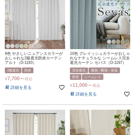
8色 やさしいニュアンスカラーが
10色 グレイッシュカラーがおしゃ
おしゃれな2級遮光防炎カーテン
れなナチュラルな シームレス完全
アルト（D-1193）
遮光カーテン セバス（D-1197）
2級遮光
防炎
完全遮光
遮熱・断熱・保温
防音
シームレス
7,700
¥
税込
11,000
¥
税込
詳細を見る
詳細を見る