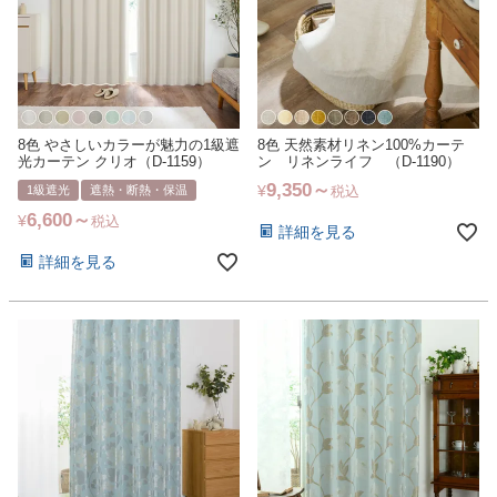
8色 やさしいカラーが魅力の1級遮
8色 天然素材リネン100%カーテ
光カーテン クリオ（D-1159）
ン リネンライフ （D-1190）
9,350
¥
1級遮光
遮熱・断熱・保温
税込
6,600
¥
税込
詳細を見る
詳細を見る