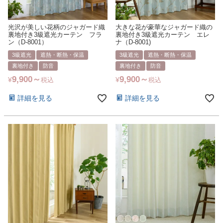
光沢が美しい花柄のジャガード織
大きな花が豪華なジャガード織の
裏地付き3級遮光カーテン フラ
裏地付き3級遮光カーテン エレ
ン（D-8001）
ナ（D-8001)
3級遮光
遮熱・断熱・保温
3級遮光
遮熱・断熱・保温
裏地付き
防音
裏地付き
防音
9,900
9,900
¥
¥
税込
税込
詳細を見る
詳細を見る