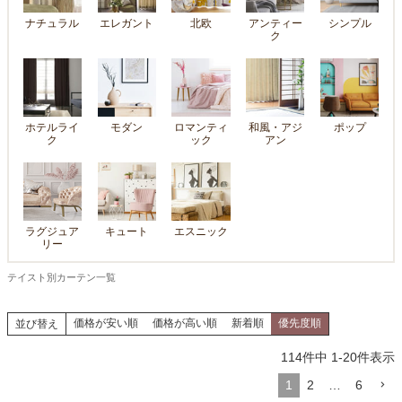
ナチュラル
エレガント
北欧
アンティー
シンプル
ク
ホテルライ
モダン
ロマンティ
和風・アジ
ポップ
ク
ック
アン
ラグジュア
キュート
エスニック
リー
テイスト別カーテン一覧
価格が安い順
価格が高い順
新着順
優先度順
並び替え
114
件中
1
-
20
件表示
1
2
…
6