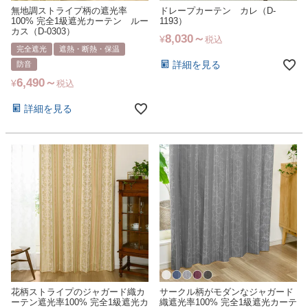
無地調ストライプ柄の遮光率
ドレープカーテン カレ（D-
100% 完全1級遮光カーテン ルー
1193）
カス（D-0303）
8,030
¥
税込
完全遮光
遮熱・断熱・保温
詳細を見る
防音
6,490
¥
税込
詳細を見る
花柄ストライプのジャガード織カ
サークル柄がモダンなジャガード
ーテン遮光率100% 完全1級遮光カ
織遮光率100% 完全1級遮光カーテ