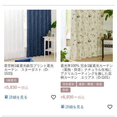
星空柄1級遮光銀箔プリント遮光
遮光率100% 完全1級遮光カーテン
カーテン スターダスト（D-
（遮熱・防音）ナチュラル生地に
1533)
アクリルコーティングを施した花
柄カーテン エリアス（D-1101）
1級遮光
完全遮光
遮熱・断熱・保温
5,830
¥
税込
防音
6,930
詳細を見る
¥
税込
詳細を見る