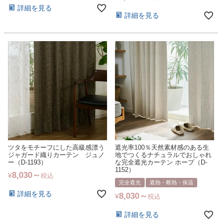
詳細を見る
詳細を見る
ツタをモチーフにした高級感漂う
遮光率100％天然素材感のある生
ジャガード織りカーテン ジュノ
地でつくるナチュラルでおしゃれ
ー（D-1193）
な完全遮光カーテン ホープ（D-
1152）
8,030
¥
税込
完全遮光
遮熱・断熱・保温
詳細を見る
8,030
¥
税込
詳細を見る