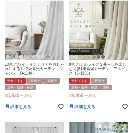
10色 ホワイトインテリアをおしゃ
8色 ホテルライクな暮らしを楽し
れにする1・2級遮光カーテン シ
む防炎1級遮光カーテン アルビ
ャンテ（D-1149）
ス（D-1156）
売れてます
1級遮光
2級遮光
売れてます
1級遮光
遮熱・断熱・保温
遮熱・断熱・保温
防炎
5,830
9,460
¥
¥
税込
税込
詳細を見る
詳細を見る