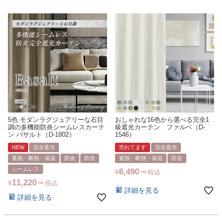
5色 モダンラグジュアリーな石目
おしゃれな16色から選べる完全1
調の多機能防炎シームレスカーテ
級遮光カーテン ファルベ（D-
ン バサルト（D-1802）
1546）
NEW
完全遮光
売れてます
完全遮光
遮熱・断熱・保温
防炎
防音
遮熱・断熱・保温
防音
シームレス
6,490
¥
税込
11,220
¥
税込
詳細を見る
詳細を見る