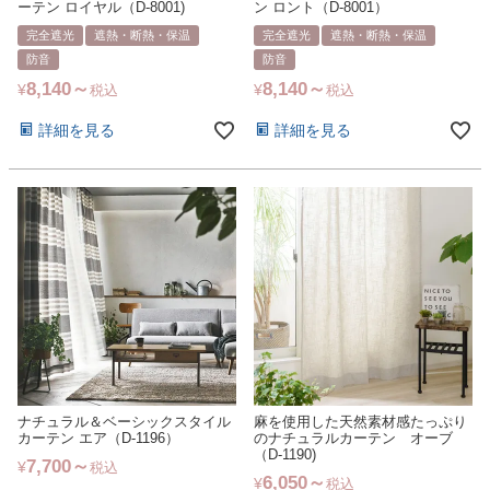
ーテン ロイヤル（D-8001)
ン ロント（D-8001）
完全遮光
遮熱・断熱・保温
完全遮光
遮熱・断熱・保温
防音
防音
8,140
8,140
¥
¥
税込
税込
詳細を見る
詳細を見る
ナチュラル＆ベーシックスタイル
麻を使用した天然素材感たっぷり
カーテン エア（D-1196）
のナチュラルカーテン オーブ
（D-1190)
7,700
¥
税込
6,050
¥
税込