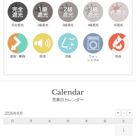
完全遮光
1級遮光
2級遮光
3級遮光
非遮光
遮熱・断熱
防音
消臭
ウォッ
防炎
シャブル
営業日カレンダー
2026年8月
日
月
火
水
木
金
土
1