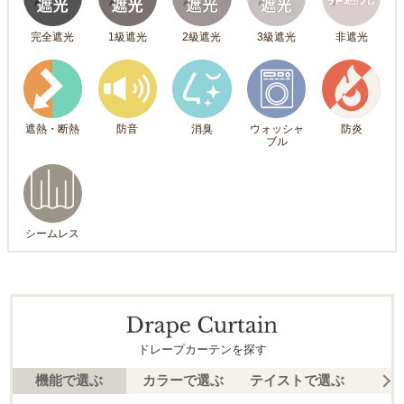
完全遮光
1級遮光
2級遮光
3級遮光
非遮光
遮熱・断熱
防音
消臭
ウォッシャ
防炎
ブル
シームレス
ドレープカーテンを探す
機能で選ぶ
カラーで選ぶ
テイストで選ぶ
柄