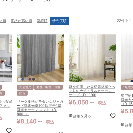
22
件中
1
-
い順
価格が高い順
新着順
優先度順
麻を使用した天然素材感たっ
完全遮光
遮熱・断熱・保温
1級遮
ぷりのナチュラルカーテン
音
防音
オーブ（D-1190)
星空柄
遮光カ
¥
6,050
選べる完
サークル柄がモダンなジャガ
税込
（D-15
ファル
ード織遮光率100% 完全1級
¥
5,
遮光カーテン ロント（D-
8001）
詳細を見る
込
¥
8,140
税込
詳細