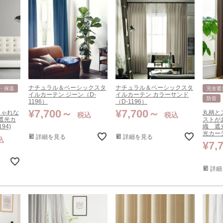
ナチュラル＆ベーシックスタ
ナチュラル＆ベーシックスタ
・保温
完全遮
イルカーテン ジーン（D-
イルカーテン カラーサンド
防音
1196）
（D-1196）
¥
7,700
¥
7,700
しゃれな
丸柄と
税込
税込
級遮光カ
ストが
94)
織 遮光
光カーテ
詳細を見る
詳細を見る
込
¥
7,
詳細