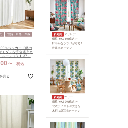
アザレア
光
遮熱・断熱・保温
価格 ¥9,350(税込)～
鮮やかなツツジが彩る2
100％ジャガード織の
級遮光カーテン
がモダンな完全遮光カ
ルーン（D-1137）
600
税込
を見る
ツリー
価格 ¥9,350(税込)～
北欧テイストの大きな
木柄 2級遮光カーテン