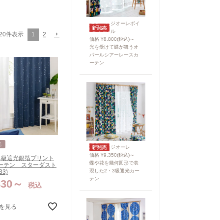
ジオーレボイ
ル
1
2
20
件表示
価格 ¥8,800(税込)～
光を受けて蝶が舞うオ
パールシアーレースカ
ーテン
光
ジオーレ
価格 ¥9,350(税込)～
1級遮光銀箔プリント
蝶や花を幾何図形で表
ーテン スターダスト
現した2・3級遮光カー
33)
テン
830
税込
を見る