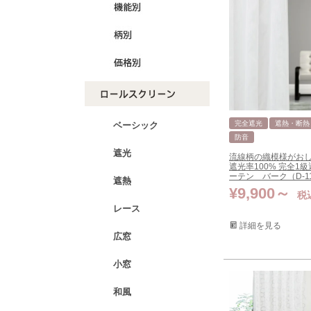
完全遮光
遮熱・断熱
ベーシック
防音
遮光
流線柄の織模様がお
遮光率100% 完全1
ーテン バーク（D-11
遮熱
¥
9,900
税
レース
詳細を見る
広窓
小窓
和風