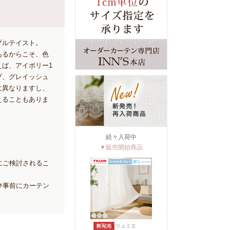
プルテイスト。
あるからこそ、色
ば、アイボリー1
プ、グレイッシュ
に異なりますし、
えることもありま
続々入荷中
▼販売開始商品
にご検討されるこ
ひ事前にカーテン
リュミエ