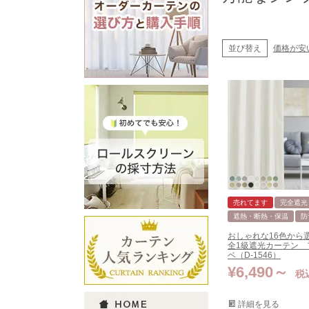
並び替え
価格が安
売れてます
完全遮光
遮熱・断熱・保温
防
おしゃれな16色から
全1級遮光カーテン 
ベ（D-1546）
¥
6,490
税
詳細を見る