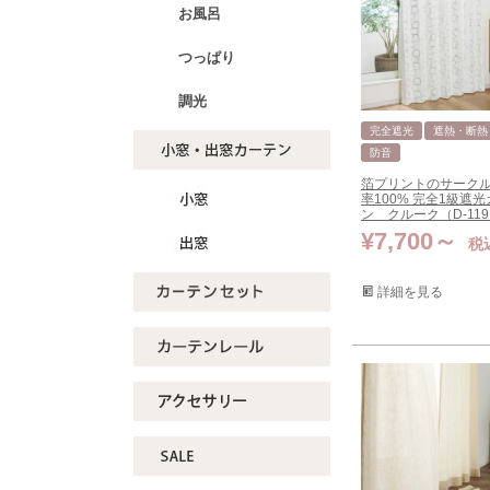
お風呂
つっぱり
調光
完全遮光
遮熱・断熱
防音
箔プリントのサークル
率100% 完全1級遮
ン クルーク（D-119
¥
7,700
税
詳細を見る