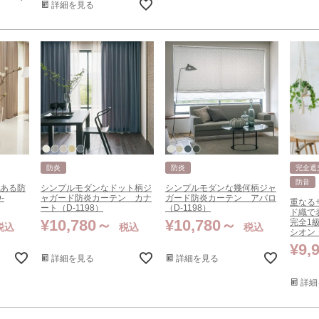
詳細を見る
防炎
防炎
完全遮
防音
のある防
シンプルモダンなドット柄ジ
シンプルモダンな幾何柄ジャ
-
ャガード防炎カーテン カナ
ガード防炎カーテン アバロ
重なる
ート（D-1198）
（D-1198）
ド織で
¥
10,780
¥
10,780
完全1
税込
税込
税込
シオン（
¥
9,
詳細を見る
詳細を見る
詳細