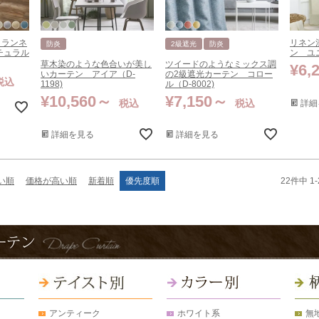
 ランネ
リネン
防炎
2級遮光
防炎
チュラル
ン ユニ
草木染のような色合いが美し
ツイードのようなミックス調
¥
6,
いカーテン アイア（D-
の2級遮光カーテン コロー
税込
1198)
ル（D-8002)
¥
10,560
¥
7,150
税込
税込
詳細
詳細を見る
詳細を見る
22
件中
1
-
い順
価格が高い順
新着順
優先度順
アンティーク
ホワイト系
無