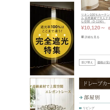
リネン100％カーテン
ル 自然素材で大人ナ
な空間（D-1190）
¥
10,120
詳細を見る
並び替え
価格が安
リビング