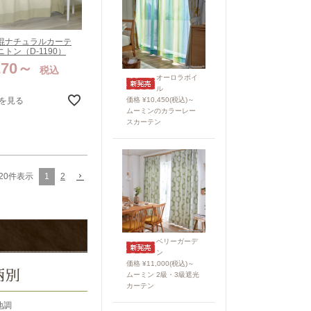
混ナチュラルカーテ
トン（D-1190）
270
税込
オーロラボイ
ル
を見る
価格 ¥10,450(税込)～
ムーミンのカラーレー
スカーテン
1
2
20
件表示
ベリーガーデ
ン
価格 ¥11,000(税込)～
ムーミン 2級・3級遮光
カーテン
地調