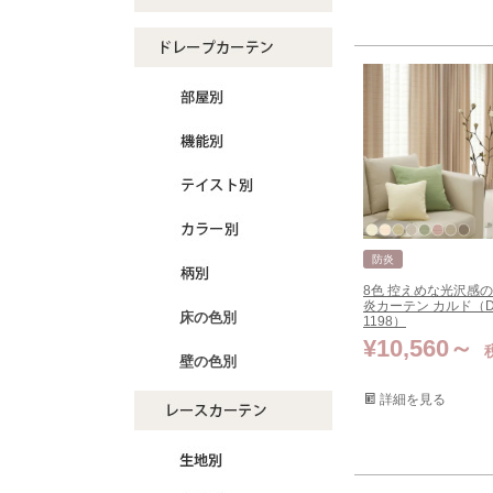
防炎
8色 控えめな光沢感
炎カーテン カルド（D
床の色別
1198）
¥
10,560
壁の色別
詳細を見る