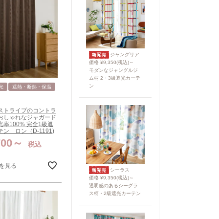
ジャングリア
価格 ¥9,350(税込)～
モダンなジャングルジ
ム柄 2・3級遮光カーテ
ン
光
遮熱・断熱・保温
ストライプのコントラ
おしゃれなジャガード
率100% 完全1級遮
ン ロン（D-1191)
700
税込
を見る
シーラス
価格 ¥9,350(税込)～
透明感のあるシーグラ
ス柄・2級遮光カーテン