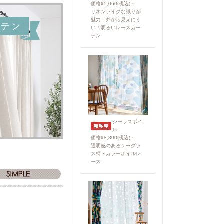
価格¥5,060(税込)～
リネンライクな織りが
魅力、外から見えにく
い！明るいレースカー
テン
シーラスボイ
ル
価格¥8,800(税込)～
透明感のあるシーグラ
ス柄・カラーボイルレ
ース