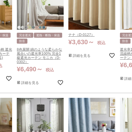
ナナ（D-0127）
・保温
完全遮光
遮熱・断熱・保温
完全遮
¥
3,630
防音
防音
税込
柄 遮光
8色展開 綿のような柔らかな
遮光率
光カーテ
風合いの遮光率100% 完全1
流線柄
詳細を見る
1)
級遮光カーテン モニカ（D-
ーテン 
0302）
¥
6,
込
¥
6,490
税込
詳細
詳細を見る