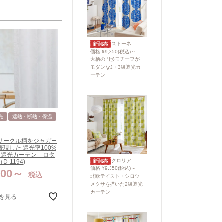
ストーネ
価格 ¥9,350(税込)～
大柄の円形モチーフが
モダンな2・3級遮光カ
ーテン
光
遮熱・断熱・保温
サークル柄をジャガー
表現した 遮光率100%
級遮光カーテン ロタ
クロリア
D-1194)
価格 ¥9,350(税込)～
900
税込
北欧テイスト・シロツ
メクサを描いた2級遮光
カーテン
を見る