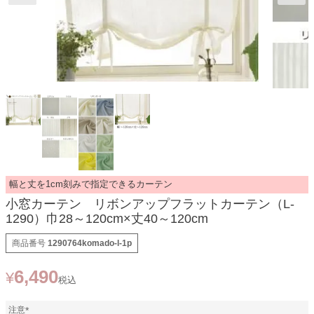
幅と丈を1cm刻みで指定できるカーテン
小窓カーテン リボンアップフラットカーテン（L-
1290）巾28～120cm×丈40～120cm
商品番号
1290764komado-l-1p
6,490
¥
税込
注意