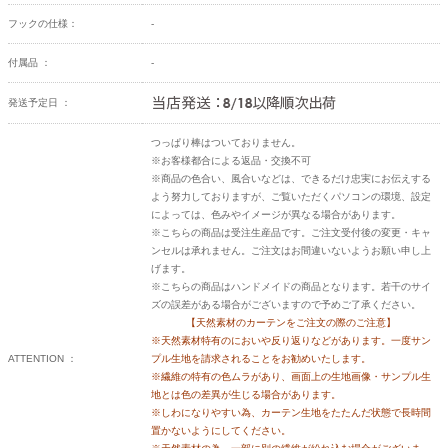
フックの仕様：
-
付属品 ：
-
発送予定日 ：
つっぱり棒はついておりません。
※お客様都合による返品・交換不可
※商品の色合い、風合いなどは、できるだけ忠実にお伝えする
よう努力しておりますが、ご覧いただくパソコンの環境、設定
によっては、色みやイメージが異なる場合があります。
※こちらの商品は受注生産品です。ご注文受付後の変更・キャ
ンセルは承れません。ご注文はお間違いないようお願い申し上
げます。
※こちらの商品はハンドメイドの商品となります。若干のサイ
ズの誤差がある場合がございますので予めご了承ください。
【天然素材のカーテンをご注文の際のご注意】
※天然素材特有のにおいや反り返りなどがあります。一度サン
ATTENTION ：
プル生地を請求されることをお勧めいたします。
※繊維の特有の色ムラがあり、画面上の生地画像・サンプル生
地とは色の差異が生じる場合があります。
※しわになりやすい為、カーテン生地をたたんだ状態で長時間
置かないようにしてください。