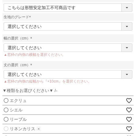
(
必
須
生地のグレード
)
(
必
須
幅の選択（cm）
)
(
必
▲窓枠の内側の横幅を選択ください。
須
)
丈の選択（cm）
(
必
▲窓枠の内側の縦幅から『+10cm』を選択ください。
須
)
▼種類をお選びください▼
-
エクリュ
シエル
リーブル
リネンカリス
×