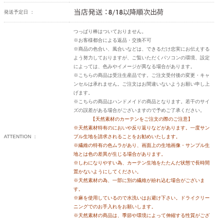
発送予定日 ：
つっぱり棒はついておりません。
※お客様都合による返品・交換不可
※商品の色合い、風合いなどは、できるだけ忠実にお伝えする
よう努力しておりますが、ご覧いただくパソコンの環境、設定
によっては、色みやイメージが異なる場合があります。
※こちらの商品は受注生産品です。ご注文受付後の変更・キャ
ンセルは承れません。ご注文はお間違いないようお願い申し上
げます。
※こちらの商品はハンドメイドの商品となります。若干のサイ
ズの誤差がある場合がございますので予めご了承ください。
【天然素材のカーテンをご注文の際のご注意】
※天然素材特有のにおいや反り返りなどがあります。一度サン
ATTENTION ：
プル生地を請求されることをお勧めいたします。
※繊維の特有の色ムラがあり、画面上の生地画像・サンプル生
地とは色の差異が生じる場合があります。
※しわになりやすい為、カーテン生地をたたんだ状態で長時間
置かないようにしてください。
※天然素材の為、一部に別の繊維が紛れ込む場合がございま
す。
※麻を使用しているので水洗いはお避け下さい。ドライクリー
ニングでのお手入れをお願いします。
※天然素材の商品は、季節や環境によって伸縮する性質がござ