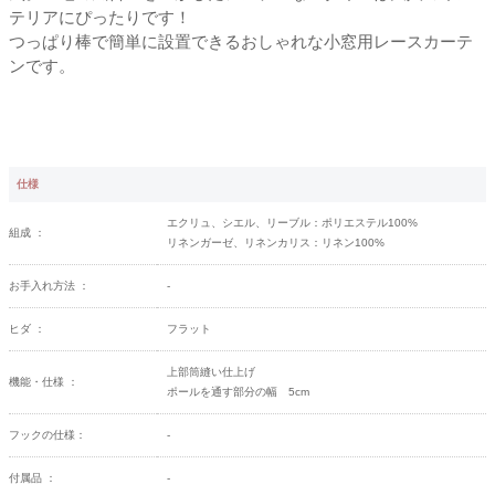
テリアにぴったりです！
つっぱり棒で簡単に設置できるおしゃれな小窓用レースカーテ
ンです。
仕様
エクリュ、シエル、リーブル：ポリエステル100%
組成 ：
リネンガーゼ、リネンカリス：リネン100%
お手入れ方法 ：
-
ヒダ ：
フラット
上部筒縫い仕上げ
機能・仕様 ：
ポールを通す部分の幅 5cm
フックの仕様：
-
付属品 ：
-