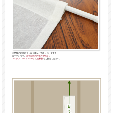
※窓枠の内側につっぱり棒などで取り付けをする
カーテンです。
必ず窓枠の内側の横幅から
マイナス1ｃｍ（-1ｃｍ）した横幅
をご指定ください。