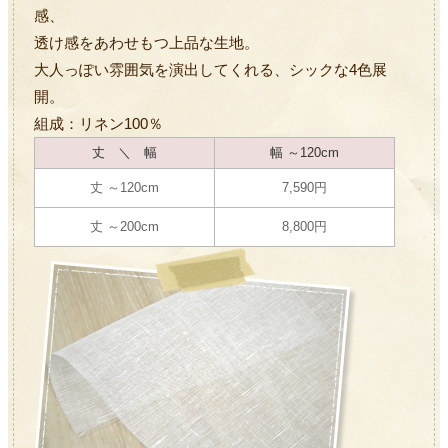
感、
透け感をあわせもつ上品な生地。
大人っぽい雰囲気を演出してくれる、シックな4色展
開。
組成：リネン100％
丈 ＼ 幅
幅 ～120cm
丈 ～120cm
7,590円
丈 ～200cm
8,800円