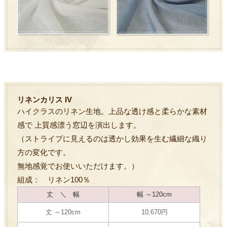
リネンカリス IV
ハイクラスのリネン生地。上品な透け感と柔らかな素材
感で 上質感漂う窓辺を演出します。
（ストライプに見えるのは透かし効果を生む繊細な織り
方の変化です。
無地感覚でお使いいただけます。）
組成： リネン100％
丈 ＼ 幅
幅 ～120cm
丈 ～120cm
10,670円