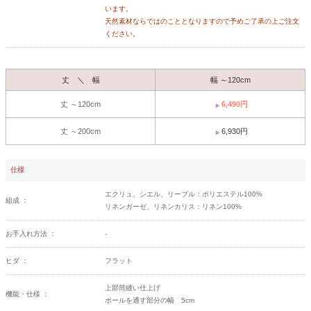
います。
天然素材ならではのこととなりますので予めご了承の上ご注文
ください。
丈 ＼ 幅
幅 ～120cm
丈 ～120cm
6,490円
丈 ～200cm
6,930円
仕様
エクリュ、シエル、リーブル：ポリエステル100%
組成 ：
リネンガーゼ、リネンカリス：リネン100%
お手入れ方法 ：
-
ヒダ ：
フラット
上部筒縫い仕上げ
機能・仕様 ：
ポールを通す部分の幅 5cm