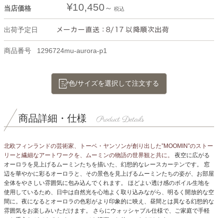
¥
10,450
当店価格
税込
出荷予定日
商品番号
1296724mu-aurora-p1
色/サイズを選択して注文する
商品詳細・仕様
北欧フィンランドの芸術家、トーベ・ヤンソンが創り出した”MOOMIN”のストー
リーと繊細なアートワークを、ムーミンの物語の世界観と共に。
夜空に広がる
オーロラを見上げるムーミンたちを描いた、幻想的なレースカーテンです。
窓
辺を華やかに彩るオーロラと、その景色を見上げるムーミンたちの姿が、お部屋
全体をやさしい雰囲気に包み込んでくれます。
ほどよい透け感のボイル生地を
使用しているため、日中は自然光を心地よく取り込みながら、明るく開放的な空
間に。
夜になるとオーロラの色彩がより印象的に映え、昼間とは異なる幻想的な
雰囲気をお楽しみいただけます。
さらにウォッシャブル仕様で、ご家庭で手軽