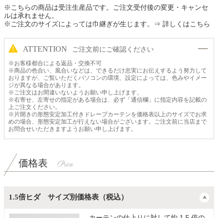
※こちらの商品は受注生産品です。ご注文受付後の変更・キャンセ
ルは承れません。
※ご注文のサイズによっては巾継ぎが生じます。
⇒ 詳しくはこちら
ATTENTION
ご注文前にご確認ください
※お客様都合による返品・交換不可
※商品の色合い、風合いなどは、できるだけ忠実にお伝えするよう努力して
おりますが、ご覧いただくパソコンの環境、設定によっては、色みやイメー
ジが異なる場合があります。
※ご注文はお間違いないようお願い申し上げます。
※右寄せ、左寄せの指定がある場合は、必ず「通信欄」に指定内容を記載の
上ご注文ください。
※片開きの形態安定加工付きドレープカーテンを価格表以上のサイズでお求
めの場合、形態安定加工が行えない場合がございます。ご注文前に当店まで
お問合せいただきますようお願い申し上げます。
価格表
1.5倍ヒダ サイズ別価格表（税込）
カーテンの仕上りに対して約 1.5 倍の