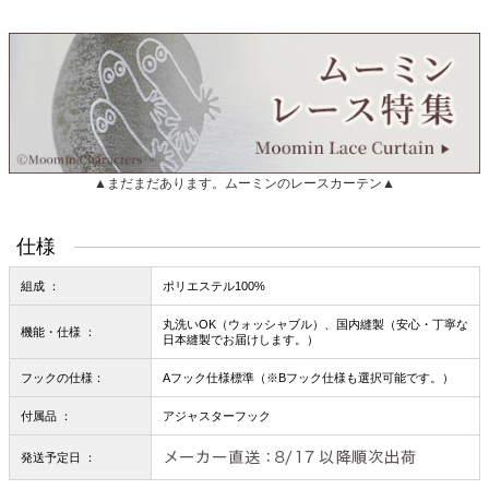
▲まだまだあります。ムーミンのレースカーテン▲
仕様
組成 ：
ポリエステル100%
丸洗いOK（ウォッシャブル）、国内縫製（安心・丁寧な
機能・仕様 ：
日本縫製でお届けします。）
フックの仕様：
Aフック仕様標準（※Bフック仕様も選択可能です。）
付属品 ：
アジャスターフック
発送予定日 ：