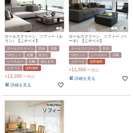
ロールスクリーン ソフィー（ル
ロールスクリーン ソフィー（ベ
ラン）【ニチベイ】
ーネ）【ニチベイ】
ロールスクリーン
防炎
消臭
ロールスクリーン
防炎
UVカット
抗菌
抗カビ
UVカット
シースルー
広幅
シースルー
広幅
洗えます
ニチベイ
送料無料
ニチベイ
送料無料
11,550
¥
税込
13,200
¥
税込
詳細を見る
詳細を見る