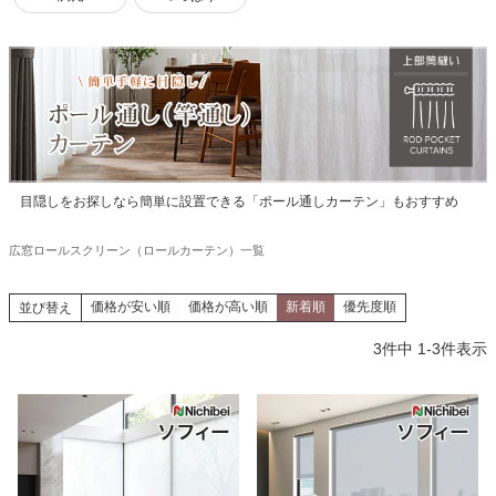
目隠しをお探しなら簡単に設置できる「ポール通しカーテン」もおすすめ
広窓ロールスクリーン（ロールカーテン）一覧
価格が安い順
価格が高い順
新着順
優先度順
並び替え
3
件中
1
-
3
件表示