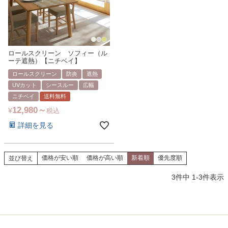
ロールスクリーン ソフィー（ル
ーテ遮熱）【ニチベイ】
ロールスクリーン
防炎
遮熱
UVカット
シースルー
広幅
ニチベイ
送料無料
12,980
¥
税込
詳細を見る
価格が安い順
価格が高い順
新着順
優先度順
並び替え
3
件中
1
-
3
件表示