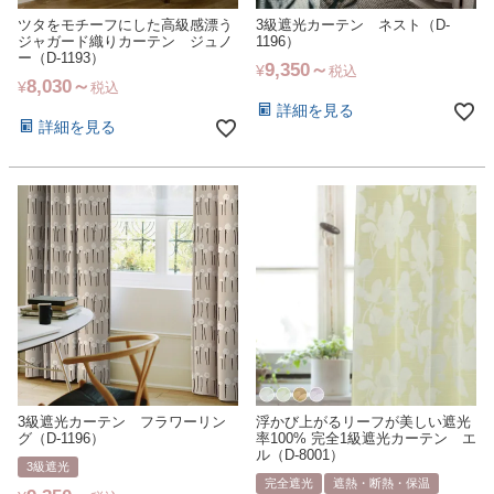
ツタをモチーフにした高級感漂う
3級遮光カーテン ネスト（D-
ジャガード織りカーテン ジュノ
1196）
ー（D-1193）
9,350
¥
税込
8,030
¥
税込
詳細を見る
詳細を見る
3級遮光カーテン フラワーリン
浮かび上がるリーフが美しい遮光
グ（D-1196）
率100% 完全1級遮光カーテン エ
ル（D-8001）
3級遮光
完全遮光
遮熱・断熱・保温