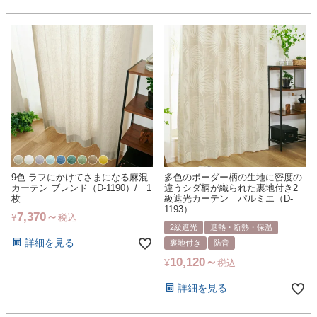
9色 ラフにかけてさまになる麻混
多色のボーダー柄の生地に密度の
カーテン ブレンド（D-1190）/ 1
違うシダ柄が織られた裏地付き2
枚
級遮光カーテン パルミエ（D-
1193）
7,370
¥
税込
2級遮光
遮熱・断熱・保温
詳細を見る
裏地付き
防音
10,120
¥
税込
詳細を見る