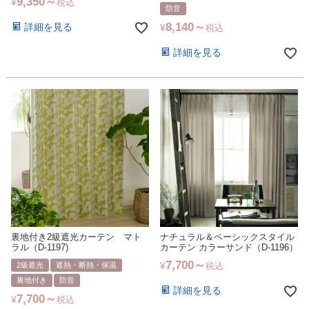
9,350
¥
税込
防音
8,140
詳細を見る
¥
税込
詳細を見る
裏地付き2級遮光カーテン マト
ナチュラル＆ベーシックスタイル
ラル（D-1197)
カーテン カラーサンド（D-1196）
7,700
¥
2級遮光
遮熱・断熱・保温
税込
裏地付き
防音
詳細を見る
7,700
¥
税込