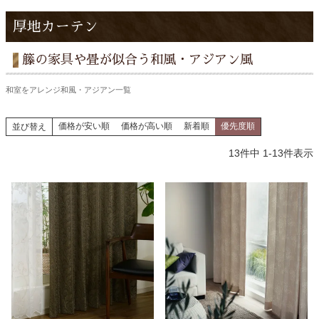
厚地カーテン
籐の家具や畳が似合う和風・アジアン風
和室をアレンジ和風・アジアン一覧
価格が安い順
価格が高い順
新着順
優先度順
並び替え
13
件中
1
-
13
件表示