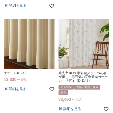
詳細を見る
ナナ（D-0127）
遮光率100％水彩画タッチの花柄
が優しい雰囲気の完全遮光カーテ
3,630
¥
税込
ン リディ（D-1143）
完全遮光
遮熱・断熱・保温
詳細を見る
防音
6,490
¥
税込
詳細を見る