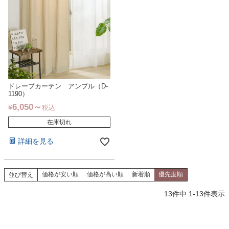
ドレープカーテン アンプル（D-
1190）
6,050
¥
税込
在庫切れ
詳細を見る
価格が安い順
価格が高い順
新着順
優先度順
並び替え
13
件中
1
-
13
件表示