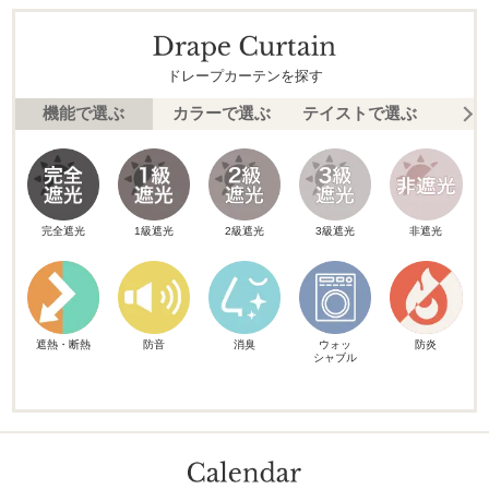
ドレープカーテンを探す
機能で選ぶ
カラーで選ぶ
テイストで選ぶ
柄
完全遮光
1級遮光
2級遮光
3級遮光
非遮光
遮熱・断熱
防音
消臭
ウォッ
防炎
シャブル