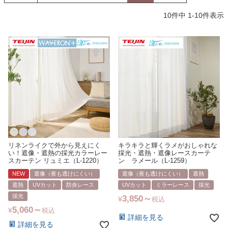
10
件中
1
-
10
件表示
リネンライクで外から見えにく
キラキラと輝くラメがおしゃれな
い！遮像・遮熱の採光カラーレー
採光・遮熱・遮像レースカーテ
スカーテン リュミエ（L-1220）
ン ラメール（L-1259）
NEW
遮像（夜も透けにくい）
遮像（夜も透けにくい）
遮熱
遮熱
UVカット
防炎レース
UVカット
ミラーレース
採光
採光
3,850
¥
税込
5,060
¥
税込
詳細を見る
詳細を見る