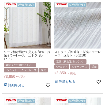
リーフ柄が透けて見える 遮像・採
ストライプ柄 遮像・採光ミラーレ
光ミラーレース ニトラ（L-
ース ユミト（L-1238）
1718）
遮像（夜も透けにくい）
遮像（夜も透けにくい）
UVカット
ミラーレース
採光
UVカット
ミラーレース
採光
3,850
¥
税込
3,850
¥
税込
詳細を見る
詳細を見る