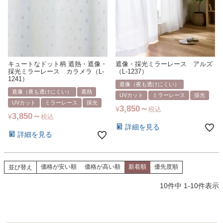
キュートなドット柄 遮熱・遮像・
遮像・採光ミラーレース アルズ
採光ミラーレース カラメラ（L-
（L-1237）
1241）
遮像（夜も透けにくい）
遮像（夜も透けにくい）
遮熱
UVカット
ミラーレース
採光
UVカット
ミラーレース
採光
3,850
¥
税込
3,850
¥
税込
詳細を見る
詳細を見る
価格が安い順
価格が高い順
新着順
優先度順
並び替え
10
件中
1
-
10
件表示