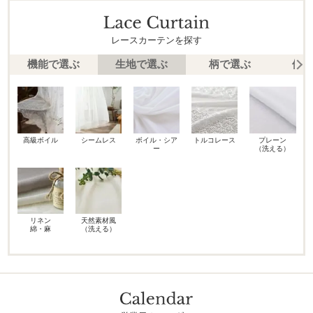
レースカーテンを探す
機能で選ぶ
生地で選ぶ
柄で選ぶ
価格
高級ボイル
シームレス
ボイル・シア
トルコレース
プレーン
ー
（洗える）
リネン
天然素材風
綿・麻
（洗える）