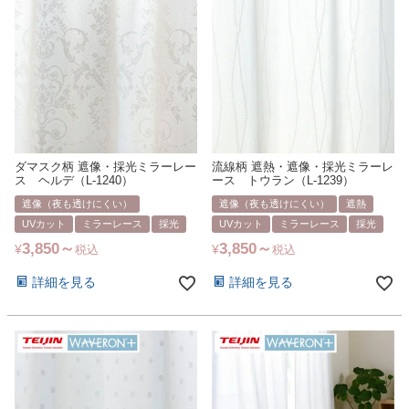
ダマスク柄 遮像・採光ミラーレー
流線柄 遮熱・遮像・採光ミラーレ
ス ヘルデ（L-1240）
ース トウラン（L-1239）
遮像（夜も透けにくい）
遮像（夜も透けにくい）
遮熱
UVカット
ミラーレース
採光
UVカット
ミラーレース
採光
3,850
3,850
¥
¥
税込
税込
詳細を見る
詳細を見る