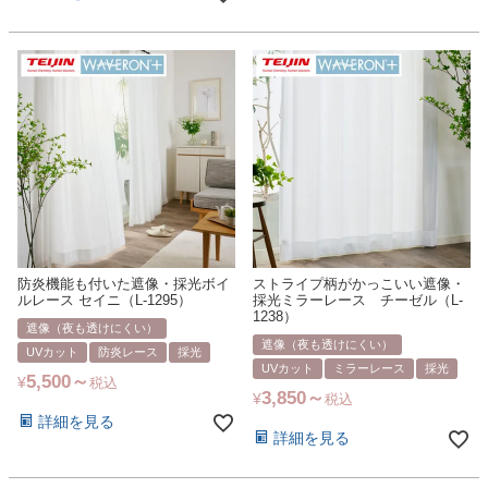
防炎機能も付いた遮像・採光ボイ
ストライプ柄がかっこいい遮像・
ルレース セイニ（L-1295）
採光ミラーレース チーゼル（L-
1238）
遮像（夜も透けにくい）
遮像（夜も透けにくい）
UVカット
防炎レース
採光
UVカット
ミラーレース
採光
5,500
¥
税込
3,850
¥
税込
詳細を見る
詳細を見る