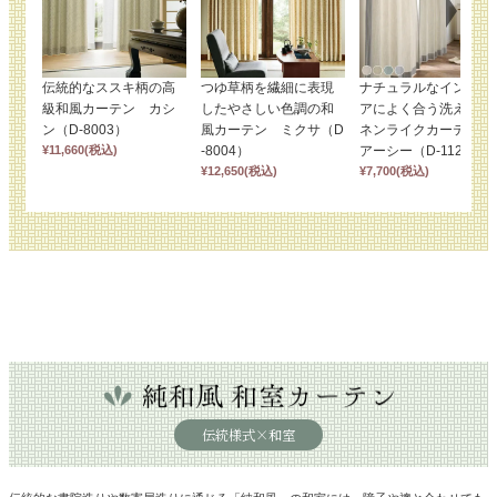
伝統的なススキ柄の高
つゆ草柄を繊細に表現
ナチュラルなインテリ
級和風カーテン カシ
したやさしい色調の和
アによく合う洗えるリ
ン（D-8003）
風カーテン ミクサ（D
ネンライクカーテン
¥
11,660
(税込)
-8004）
アーシー（D-1128)
¥
12,650
(税込)
¥
7,700
(税込)
伝統様式×和室