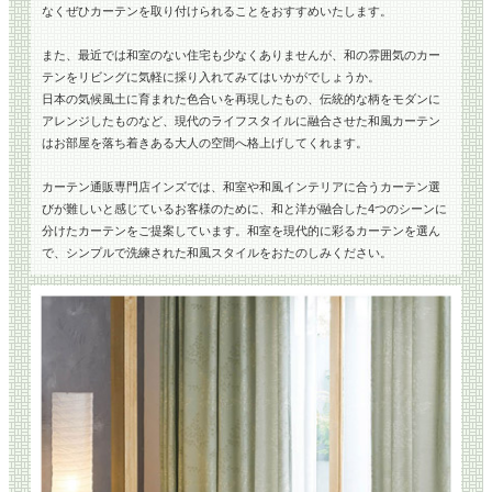
なくぜひカーテンを取り付けられることをおすすめいたします。
また、最近では和室のない住宅も少なくありませんが、和の雰囲気のカー
テンをリビングに気軽に採り入れてみてはいかがでしょうか。
日本の気候風土に育まれた色合いを再現したもの、伝統的な柄をモダンに
アレンジしたものなど、現代のライフスタイルに融合させた和風カーテン
はお部屋を落ち着きある大人の空間へ格上げしてくれます。
カーテン通販専門店インズでは、和室や和風インテリアに合うカーテン選
びが難しいと感じているお客様のために、和と洋が融合した4つのシーンに
分けたカーテンをご提案しています。和室を現代的に彩るカーテンを選ん
で、シンプルで洗練された和風スタイルをおたのしみください。