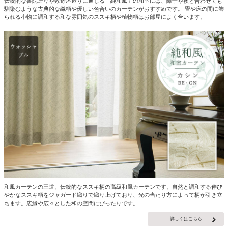
伝統的な書院造りや数寄屋造りに通じる「純和風」の和室には、障子や襖と合わせても
馴染むような古典的な織柄や優しい色合いのカーテンがおすすめです。 畳や床の間に飾
られる小物に調和する和な雰囲気のススキ柄や植物柄はお部屋によく合います。
和風カーテンの王道、伝統的なススキ柄の高級和風カーテンです。自然と調和する伸び
やかなススキ柄をジャガード織りで織り上げており、光の当たり方によって柄が引き立
ちます。広縁や広々とした和の空間にぴったりです。
詳しくはこちら