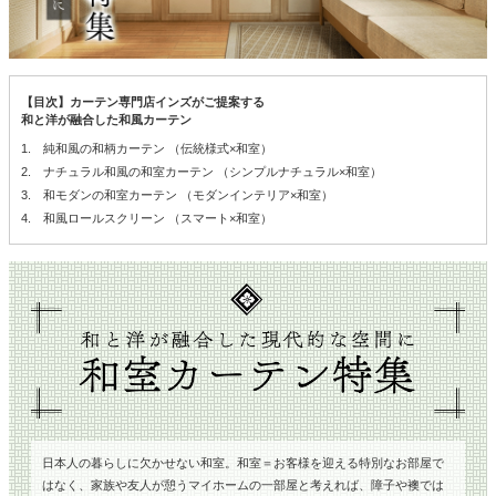
【目次】カーテン専門店インズがご提案する
和と洋が融合した和風カーテン
1.
純和風の和柄カーテン （伝統様式×和室）
2.
ナチュラル和風の和室カーテン （シンプルナチュラル×和室）
3.
和モダンの和室カーテン （モダンインテリア×和室）
4.
和風ロールスクリーン （スマート×和室）
日本人の暮らしに欠かせない和室。和室＝お客様を迎える特別なお部屋で
はなく、家族や友人が憩うマイホームの一部屋と考えれば、障子や襖では