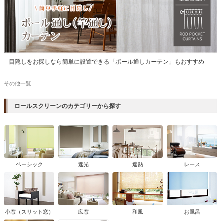
目隠しをお探しなら簡単に設置できる「ポール通しカーテン」もおすすめ
その他一覧
ロールスクリーンのカテゴリーから探す
ベーシック
遮光
遮熱
レース
小窓（スリット窓）
広窓
和風
お風呂