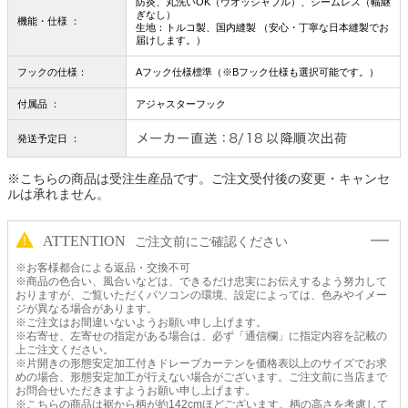
防炎、丸洗いOK（ウオッシャブル）、シームレス（幅継
ぎなし）
機能・仕様 ：
生地：トルコ製、国内縫製 （安心・丁寧な日本縫製でお
届けします。）
フックの仕様：
Aフック仕様標準（※Bフック仕様も選択可能です。）
付属品 ：
アジャスターフック
発送予定日 ：
※こちらの商品は受注生産品です。ご注文受付後の変更・キャンセ
ルは承れません。
ATTENTION
ご注文前にご確認ください
※お客様都合による返品・交換不可
※商品の色合い、風合いなどは、できるだけ忠実にお伝えするよう努力して
おりますが、ご覧いただくパソコンの環境、設定によっては、色みやイメー
ジが異なる場合があります。
※ご注文はお間違いないようお願い申し上げます。
※右寄せ、左寄せの指定がある場合は、必ず「通信欄」に指定内容を記載の
上ご注文ください。
※片開きの形態安定加工付きドレープカーテンを価格表以上のサイズでお求
めの場合、形態安定加工が行えない場合がございます。ご注文前に当店まで
お問合せいただきますようお願い申し上げます。
※こちらの商品は裾から柄が約142cmほどございます。柄の高さを考慮して