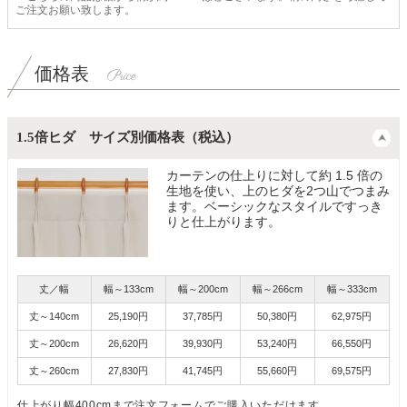
ご注文お願い致します。
価格表
1.5倍ヒダ サイズ別価格表（税込）
カーテンの仕上りに対して約 1.5 倍の
生地を使い、上のヒダを2つ山でつまみ
ます。ベーシックなスタイルですっき
りと仕上がります。
丈／幅
幅～133cm
幅～200cm
幅～266cm
幅～333cm
丈～140cm
25,190円
37,785円
50,380円
62,975円
丈～200cm
26,620円
39,930円
53,240円
66,550円
丈～260cm
27,830円
41,745円
55,660円
69,575円
仕上がり幅400cmまで注文フォームでご購入いただけます。