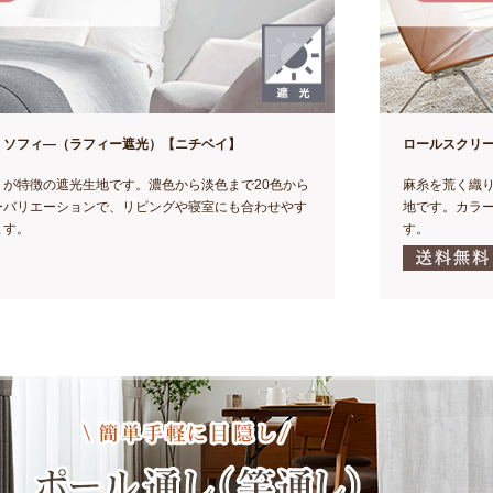
 ソフィ―（ラフィー遮光）【ニチベイ】
ロールスクリ
りが特徴の遮光生地です。濃色から淡色まで20色から
麻糸を荒く織
ーバリエーションで、リビングや寝室にも合わせやす
地です。カラ
ます。
す。