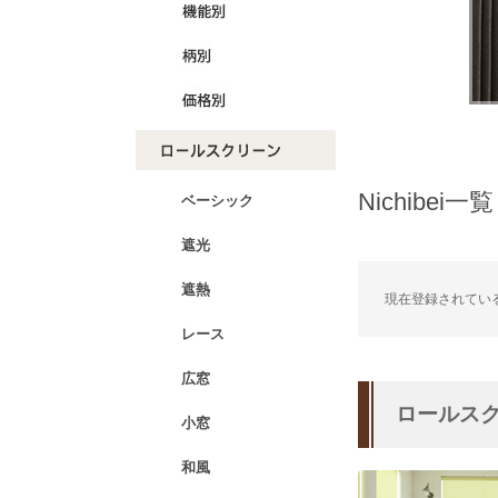
Nichibei一覧
ベーシック
遮光
遮熱
現在登録されてい
レース
広窓
ロールス
小窓
和風