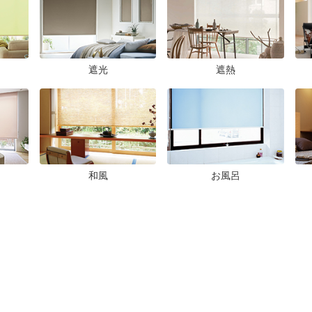
遮光
遮熱
和風
お風呂