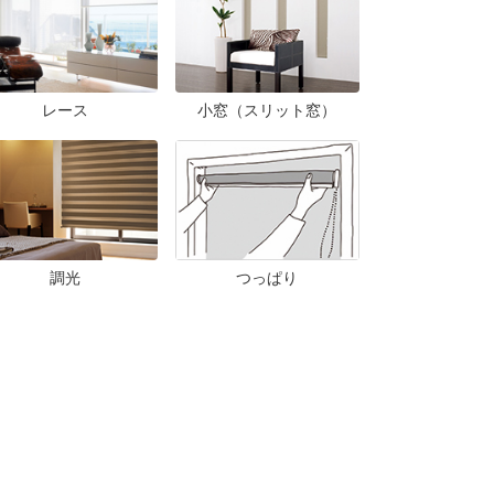
レース
小窓（スリット窓）
調光
つっぱり