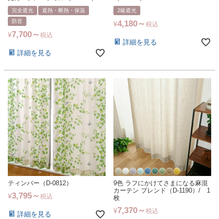
完全遮光
遮熱・断熱・保温
2級遮光
防音
4,180
¥
税込
7,700
¥
税込
詳細を見る
詳細を見る
ティンバー（D-0812）
9色 ラフにかけてさまになる麻混
カーテン ブレンド（D-1190）/ 1
3,795
¥
税込
枚
7,370
¥
税込
詳細を見る