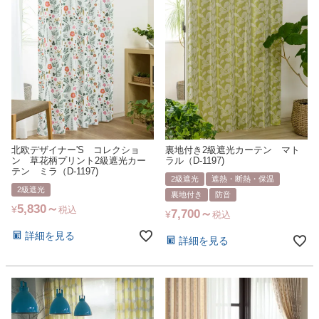
北欧デザイナー'S コレクショ
裏地付き2級遮光カーテン マト
ン 草花柄プリント2級遮光カー
ラル（D-1197)
テン ミラ（D-1197)
2級遮光
遮熱・断熱・保温
2級遮光
裏地付き
防音
5,830
¥
税込
7,700
¥
税込
詳細を見る
詳細を見る