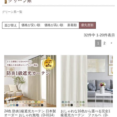
グリーン系
グリーン系一覧
価格が安い順
価格が高い順
新着順
優先度順
並び替え
32
件中
1
-
20
件表示
1
2
24色 防炎1級遮光カーテン 日本製
おしゃれな16色から選べる完全1
オーダー おしゃれ無地（D-0114）
級遮光カーテン ファルベ（D-