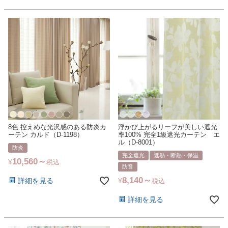
8色 控えめな光沢感のある防炎カ
浮かび上がるリーフが美しい遮光
ーテン カルド（D-1198）
率100% 完全1級遮光カーテン エ
ル（D-8001）
防炎
完全遮光
遮熱・断熱・保温
10,560
¥
税込
防音
8,140
詳細を見る
¥
税込
詳細を見る