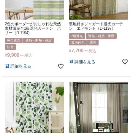
2色のボーダーがおしゃれな天然
裏地付きジャガード遮光カーテ
素材風完全1級遮光カーテン ハ
ン エドモント（D-1197）
リー（D-1194)
2級遮光
遮熱・断熱・保温
完全遮光
遮熱・断熱・保温
裏地付き
防音
防音
7,700
¥
税込
9,900
¥
税込
詳細を見る
詳細を見る