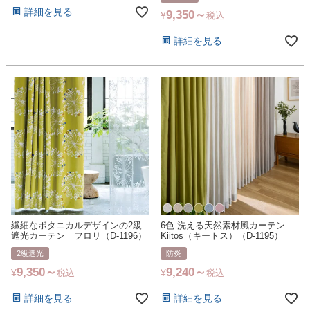
詳細を見る
9,350
¥
税込
詳細を見る
繊細なボタニカルデザインの2級
6色 洗える天然素材風カーテン
遮光カーテン フロリ（D-1196）
Kiitos（キートス）（D-1195）
2級遮光
防炎
9,350
9,240
¥
¥
税込
税込
詳細を見る
詳細を見る