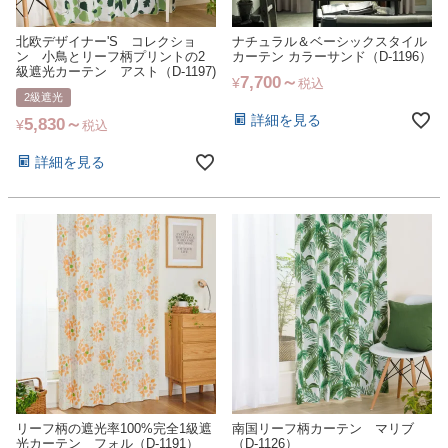
北欧デザイナー'S コレクショ
ナチュラル＆ベーシックスタイル
ン 小鳥とリーフ柄プリントの2
カーテン カラーサンド（D-1196）
級遮光カーテン アスト（D-1197)
7,700
¥
税込
2級遮光
詳細を見る
5,830
¥
税込
詳細を見る
リーフ柄の遮光率100%完全1級遮
南国リーフ柄カーテン マリブ
光カーテン フォル（D-1191）
（D-1126）