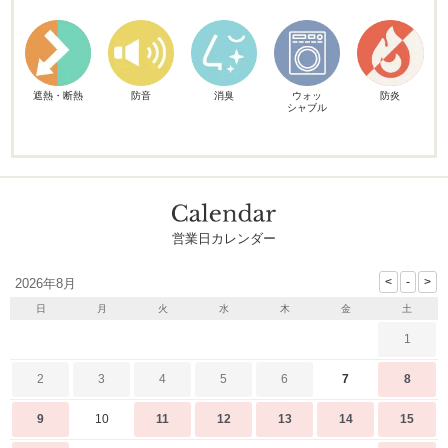
遮熱・断熱
防音
消臭
ウォッ
防炎
シャブル
営業日カレンダー
2026年8月
日
月
火
水
木
金
土
1
2
3
4
5
6
7
8
9
10
11
12
13
14
15