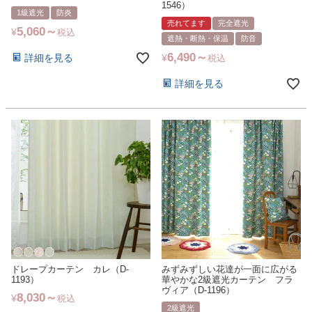
1546）
1級遮光
防炎
売れてます
完全遮光
5,060
¥
税込
遮熱・断熱・保温
防音
6,490
詳細を見る
¥
税込
詳細を見る
ドレープカーテン カレ（D-
みずみずしい花達が一面に広がる
1193）
華やかな2級遮光カーテン フラ
ヴィア（D-1196）
8,030
¥
税込
2級遮光