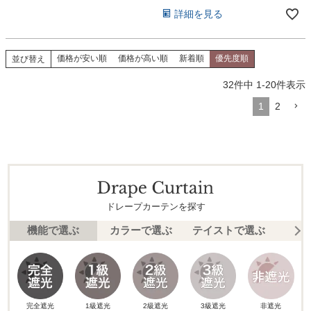
詳細を見る
価格が安い順
価格が高い順
新着順
優先度順
並び替え
32
件中
1
-
20
件表示
1
2
ドレープカーテンを探す
機能で選ぶ
カラーで選ぶ
テイストで選ぶ
柄
完全遮光
1級遮光
2級遮光
3級遮光
非遮光