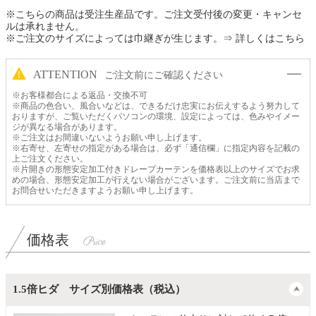
※こちらの商品は受注生産品です。ご注文受付後の変更・キャンセ
ルは承れません。
※ご注文のサイズによっては巾継ぎが生じます。
⇒ 詳しくはこちら
ATTENTION
ご注文前にご確認ください
※お客様都合による返品・交換不可
※商品の色合い、風合いなどは、できるだけ忠実にお伝えするよう努力して
おりますが、ご覧いただくパソコンの環境、設定によっては、色みやイメー
ジが異なる場合があります。
※ご注文はお間違いないようお願い申し上げます。
※右寄せ、左寄せの指定がある場合は、必ず「通信欄」に指定内容を記載の
上ご注文ください。
※片開きの形態安定加工付きドレープカーテンを価格表以上のサイズでお求
めの場合、形態安定加工が行えない場合がございます。ご注文前に当店まで
お問合せいただきますようお願い申し上げます。
価格表
1.5倍ヒダ サイズ別価格表（税込）