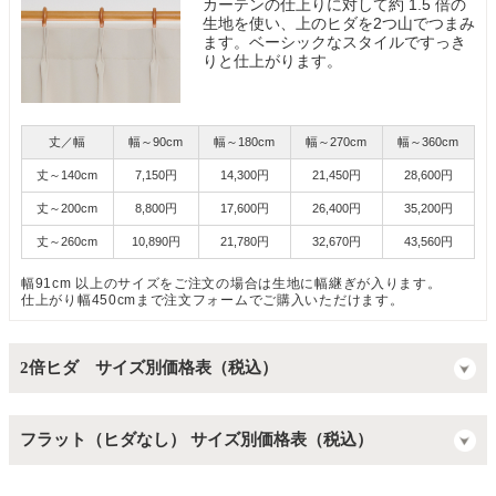
カーテンの仕上りに対して約 1.5 倍の
生地を使い、上のヒダを2つ山でつまみ
ます。ベーシックなスタイルですっき
りと仕上がります。
丈／幅
幅～90cm
幅～180cm
幅～270cm
幅～360cm
丈～140cm
7,150円
14,300円
21,450円
28,600円
丈～200cm
8,800円
17,600円
26,400円
35,200円
丈～260cm
10,890円
21,780円
32,670円
43,560円
幅91cm 以上のサイズをご注文の場合は生地に幅継ぎが入ります。
仕上がり幅450cmまで注文フォームでご購入いただけます。
2倍ヒダ サイズ別価格表（税込）
フラット（ヒダなし） サイズ別価格表（税込）