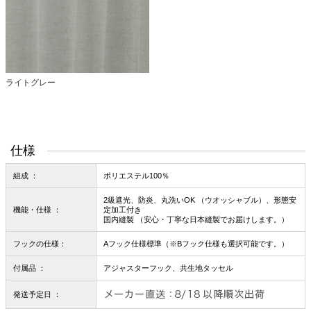
ライトグレー
仕様
組成 ：
ポリエステル100％
2級遮光、防炎、丸洗いOK （ウオッシャブル）、形態安
機能・仕様 ：
定加工付き
国内縫製 （安心・丁寧な日本縫製でお届けします。）
フックの仕様：
Aフック仕様標準（※Bフック仕様も選択可能です。）
付属品 ：
アジャスターフック、共生地タッセル
発送予定日 ：