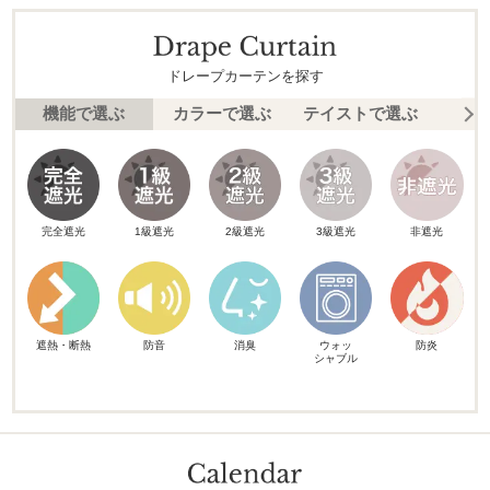
ドレープカーテンを探す
機能で選ぶ
カラーで選ぶ
テイストで選ぶ
柄
完全遮光
1級遮光
2級遮光
3級遮光
非遮光
遮熱・断熱
防音
消臭
ウォッ
防炎
シャブル