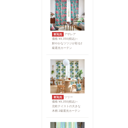
アザレア
価格 ¥9,350(税込)～
鮮やかなツツジが彩る2
級遮光カーテン
ツリー
価格 ¥9,350(税込)～
北欧テイストの大きな
木柄 2級遮光カーテン