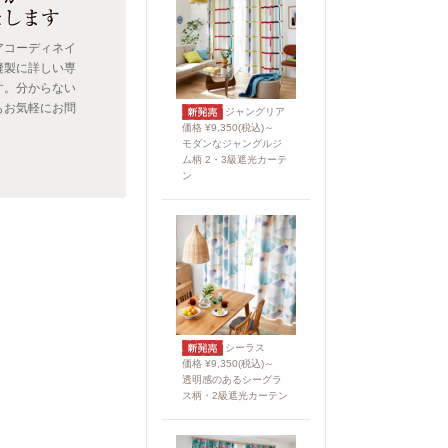
アコーディネイ
縫製に詳しい専
す。分からない
もお気軽にお問
ジャングリア
。
価格 ¥9,350(税込)～
モダンなジャングルジ
ム柄 2・3級遮光カーテ
ン
シーラス
価格 ¥9,350(税込)～
透明感のあるシーグラ
ス柄・2級遮光カーテン