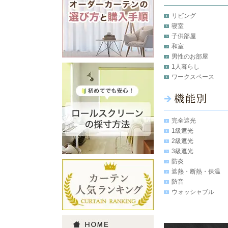
リビング
寝室
子供部屋
和室
男性のお部屋
1人暮らし
ワークスペース
完全遮光
1級遮光
2級遮光
3級遮光
防炎
遮熱・断熱・保温
防音
ウォッシャブル