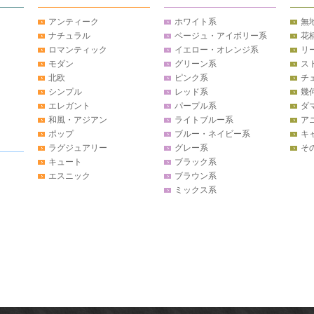
アンティーク
ホワイト系
無
ナチュラル
ベージュ・アイボリー系
花
ロマンティック
イエロー・オレンジ系
リ
モダン
グリーン系
ス
北欧
ピンク系
チ
シンプル
レッド系
幾
エレガント
パープル系
ダ
和風・アジアン
ライトブルー系
ア
ポップ
ブルー・ネイビー系
キ
ラグジュアリー
グレー系
そ
キュート
ブラック系
エスニック
ブラウン系
ミックス系