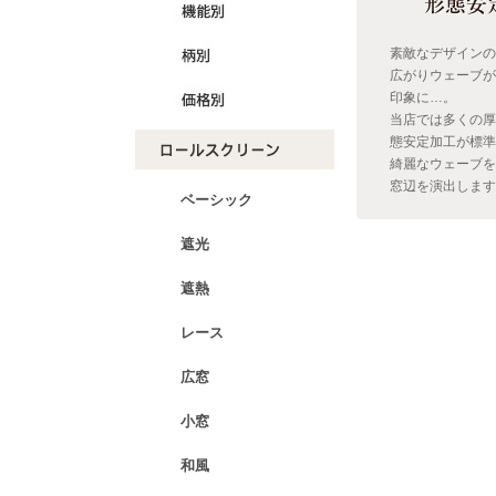
素敵なデザインの
広がりウェーブが
印象に…。
当店では多くの厚
態安定加工が標準
綺麗なウェーブを
窓辺を演出します
ベーシック
遮光
遮熱
レース
広窓
小窓
和風