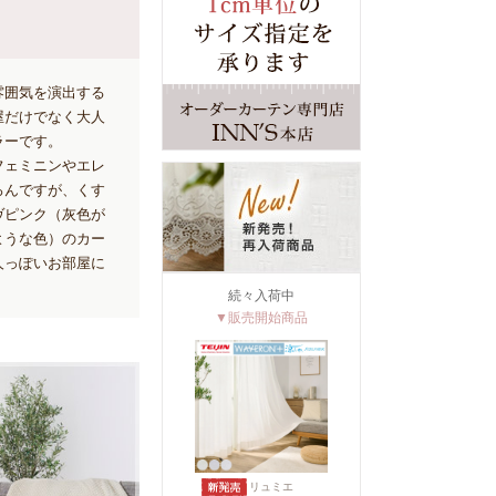
雰囲気を演出する
屋だけでなく大人
ラーです。
フェミニンやエレ
ろんですが、くす
ヴピンク（灰色が
ような色）のカー
人っぽいお部屋に
続々入荷中
▼販売開始商品
リュミエ