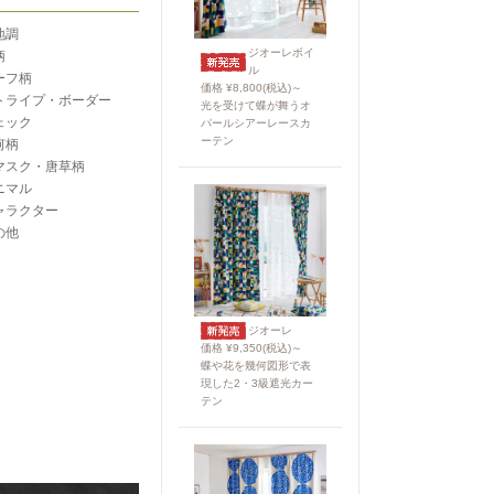
地調
ジオーレボイ
柄
ル
ーフ柄
価格 ¥8,800(税込)～
トライプ・ボーダー
光を受けて蝶が舞うオ
ェック
パールシアーレースカ
ーテン
何柄
マスク・唐草柄
ニマル
ャラクター
の他
ジオーレ
価格 ¥9,350(税込)～
蝶や花を幾何図形で表
現した2・3級遮光カー
テン