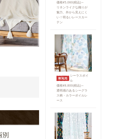
価格¥5,060(税込)～
リネンライクな織りが
魅力、外から見えにく
い！明るいレースカー
テン
シーラスボイ
ル
価格¥8,800(税込)～
透明感のあるシーグラ
ス柄・カラーボイルレ
ース