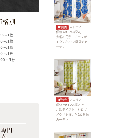
ストーネ
価格 ¥9,350(税込)～
00～/1枚
大柄の円形モチーフが
00～/1枚
モダンな2・3級遮光カ
ーテン
00～/1枚
00～/1枚
000～/1枚
クロリア
価格 ¥9,350(税込)～
北欧テイスト・シロツ
メクサを描いた2級遮光
カーテン