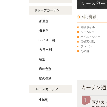
高級ボイル
シームレス
ボイル・シアー
天然素材風
プレーン
その他
床の色別
壁の色別