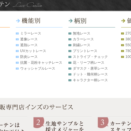
ミラーレース
無地レース
27
遮像レース
カラーレース
38
遮熱レース
刺繍レース
55
UVカットレース
プリントレース
78
防炎レース
ストライプ・チェック
10
抗菌・花粉キャッチレース
花・リーフ柄レース
ウォッシャブルレース
ダマスク・唐草レース
ドット・幾何柄レース
キャラクター柄レース