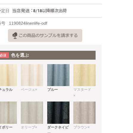
予定日
番号
1190824linenlife-odf
色を選ぶ
チュラル
ベージュ
×
ブルー
マスタード
×
イボリー
オリーブ
×
ダークネイビ
ブラウン
×