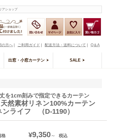
リアショップ
用の方へ
|
ご利用ガイド
|
配送方法・送料について
|
Q＆A
出窓・小窓カーテン
SALE
丈を1cm刻みで指定できるカーテン
色 天然素材リネン100%カーテン
ンライフ （D-1190）
9,350
¥
価格
税込