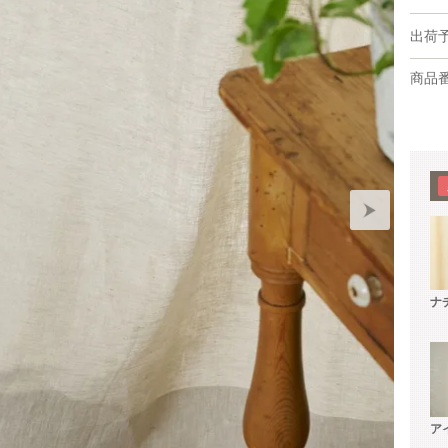
出荷
商品
ナ
ア