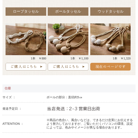
ロープタッセル
ボールタッセル
ウッドタッセル
1本 ￥880
1本 ￥1,100
1本 ￥1,320
仕様
サイズ ：
ボールの部分：直径約5㎝
発送予定日 ：
※商品の色合い、風合いなどは、できるだけ忠実にお伝えする
ATTENTION ：
よう努力しておりますが、ご覧いただくパソコンの環境、設定
によっては、色みやイメージが異なる場合があります。