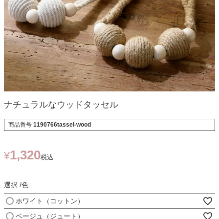
ナチュラルなウッドタッセル
商品番号
1190766tassel-wood
1,320
¥
税込
選択
色
ホワイト（コットン）
ベージュ（ジュート）