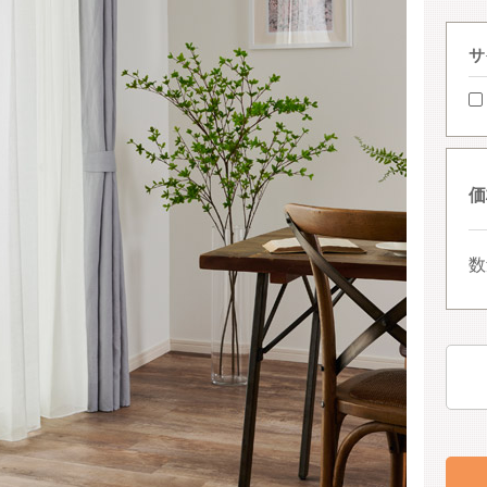
サ
価
数