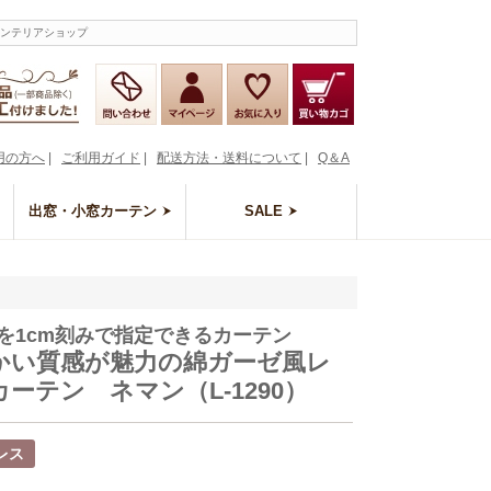
インテリアショップ
用の方へ
|
ご利用ガイド
|
配送方法・送料について
|
Q＆A
出窓・小窓カーテン
SALE
を1cm刻みで指定できるカーテン
かい質感が魅力の綿ガーゼ風レ
ーテン ネマン（L-1290）
レス