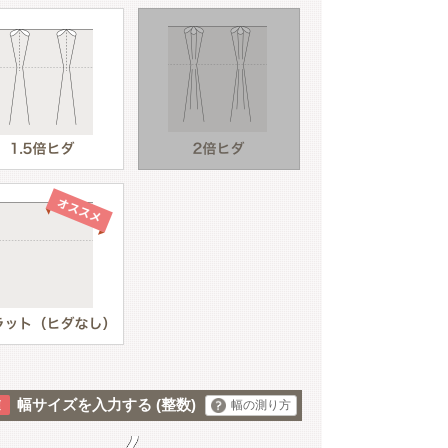
アイボリー
幅サイズを入力する
(整数)
幅の測り方