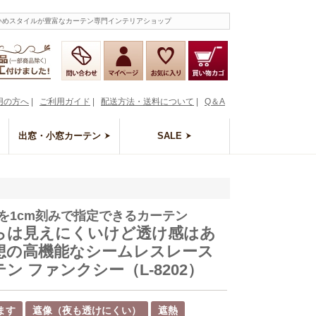
れいめスタイルが豊富なカーテン専門インテリアショップ
用の方へ
|
ご利用ガイド
|
配送方法・送料について
|
Q＆A
出窓・小窓カーテン
SALE
を1cm刻みで指定できるカーテン
らは見えにくいけど透け感はあ
想の高機能なシームレスレース
ン ファンクシー（L-8202）
ます
遮像（夜も透けにくい）
遮熱