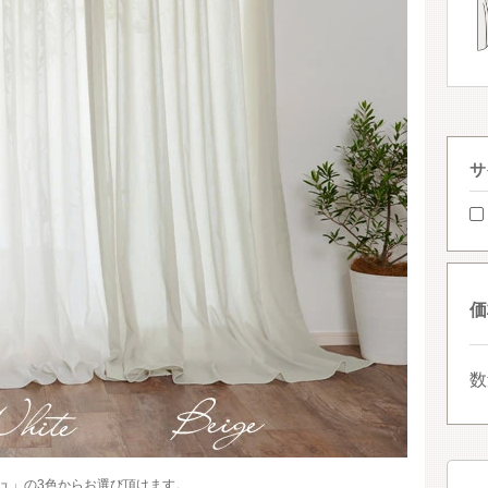
サ
価
数
ュ」の3色からお選び頂けます。