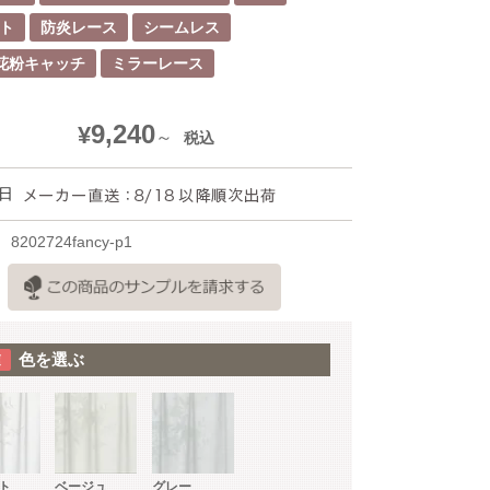
ット
防炎レース
シームレス
花粉キャッチ
ミラーレース
9,240
¥
税込
日
8202724fancy-p1
色を選ぶ
ト
ベージュ
グレー