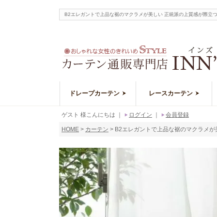
B2エレガントで上品な裾のマクラメが美しい 正統派の上質感が際立
ドレープカーテン
レースカーテン
ゲスト 様こんにちは
｜
ログイン
｜
会員登録
HOME
カーテン
B2エレガントで上品な裾のマクラメが美