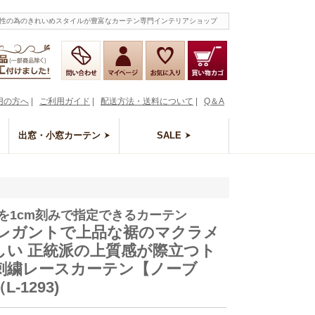
な女性の為のきれいめスタイルが豊富なカーテン専門インテリアショップ
用の方へ
|
ご利用ガイド
|
配送方法・送料について
|
Q＆A
出窓・小窓カーテン
SALE
を1cm刻みで指定できるカーテン
エレガントで上品な裾のマクラメ
しい 正統派の上質感が際立つト
刺繍レースカーテン【ノーブ
-1293)