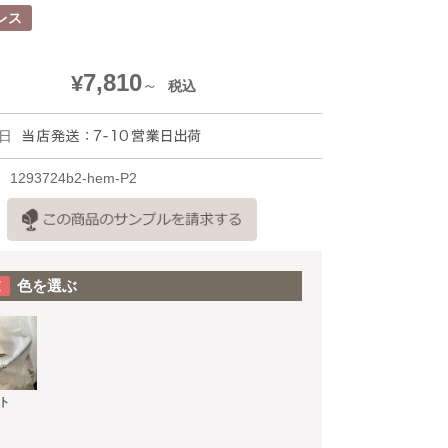
レス
7,810
¥
税込
日
1293724b2-hem-P2
色を選ぶ
ト