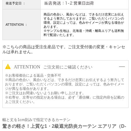
発送予定日 ：
商品の色合い、風合いなどは、できるだけ忠実にお伝え
するよう努力しておりますが、ご覧いただくパソコンの
環境、設定によっては、色みやイメージが異なる場合が
ATTENTION ：
あります。
※サンプル生地は、北海道・沖縄・離島エリアも送料無
料で配送いたします。
※こちらの商品は受注生産品です。ご注文受付後の変更・キャンセ
ルは承れません。
ATTENTION
ご注文前にご確認ください
※お客様都合による返品・交換不可
※商品の色合い、風合いなどは、できるだけ忠実にお伝えするよう努力して
おりますが、ご覧いただくパソコンの環境、設定によっては、色みやイメー
ジが異なる場合があります。
※ご注文はお間違いないようお願い申し上げます。
※右寄せ、左寄せの指定がある場合は、必ず「通信欄」に指定内容を記載の
上ご注文ください。
幅と丈を1cm刻みで指定できるカーテン
驚きの軽さ！上質な1・2級遮光防炎カーテン エアリア（D-