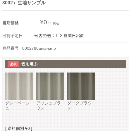
8002）生地サンプル
¥
0
当店価格
税込
出荷予定日
商品番号
8002788airia-smp
色を選ぶ
グレーベージ
アッシュブラ
ダークブラウ
ュ
ウン
ン
送料個別
¥
0