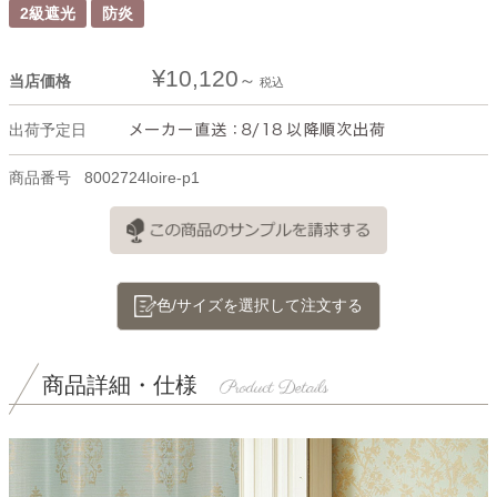
2級遮光
防炎
¥
10,120
当店価格
税込
出荷予定日
商品番号
8002724loire-p1
色/サイズを選択して注文する
商品詳細・仕様