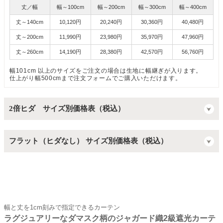
丈／幅
幅～100cm
幅～200cm
幅～300cm
幅～400cm
丈～140cm
10,120円
20,240円
30,360円
40,480円
丈～200cm
11,990円
23,980円
35,970円
47,960円
丈～260cm
14,190円
28,380円
42,570円
56,760円
幅101cm 以上のサイズをご注文の場合は生地に幅継ぎが入ります。
仕上がり幅500cmまで注文フォームでご購入いただけます。
2倍ヒダ サイズ別価格表（税込）
フラット（ヒダなし） サイズ別価格表（税込）
幅と丈を1cm刻みで指定できるカーテン
ラグジュアリーなダマスク柄のジャガード織2級遮光カーテ