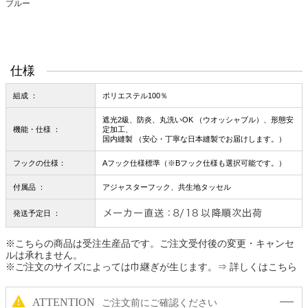
ブルー
仕様
組成 ：
ポリエステル100％
遮光2級、防炎、丸洗いOK （ウオッシャブル）、形態安
機能・仕様 ：
定加工、
国内縫製 （安心・丁寧な日本縫製でお届けします。）
フックの仕様：
Aフック仕様標準（※Bフック仕様も選択可能です。）
付属品 ：
アジャスターフック、共生地タッセル
発送予定日 ：
※こちらの商品は受注生産品です。ご注文受付後の変更・キャンセ
ルは承れません。
※ご注文のサイズによっては巾継ぎが生じます。
⇒ 詳しくはこちら
ATTENTION
ご注文前にご確認ください