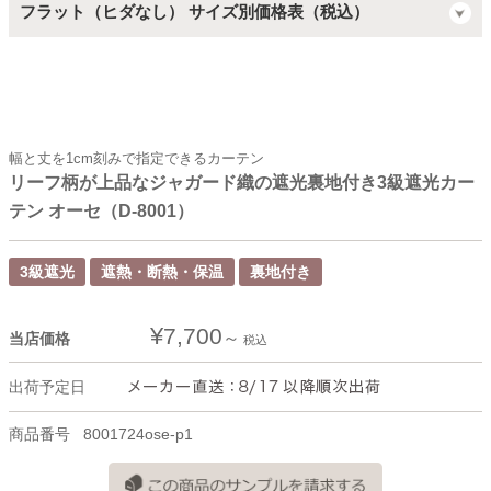
フラット（ヒダなし） サイズ別価格表（税込）
幅と丈を1cm刻みで指定できるカーテン
リーフ柄が上品なジャガード織の遮光裏地付き3級遮光カー
テン オーセ（D-8001）
3級遮光
遮熱・断熱・保温
裏地付き
¥
7,700
当店価格
税込
出荷予定日
商品番号
8001724ose-p1