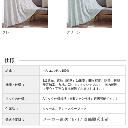
グレー
グリーン
仕様
組成 ：
ポリエステル100％
3級遮光、遮熱（断熱）効果率：55％程度、防音、形態
機能・仕様 ：
安定加工、丸洗いOK （ウオッシャブル）、国内縫製
（安心・丁寧な日本縫製でお届けします。）
フックの仕様：
Aフック仕様標準（※Bフック仕様も選択可能です。）
付属品 ：
タッセル、アジャスターフック
発送予定日 ：