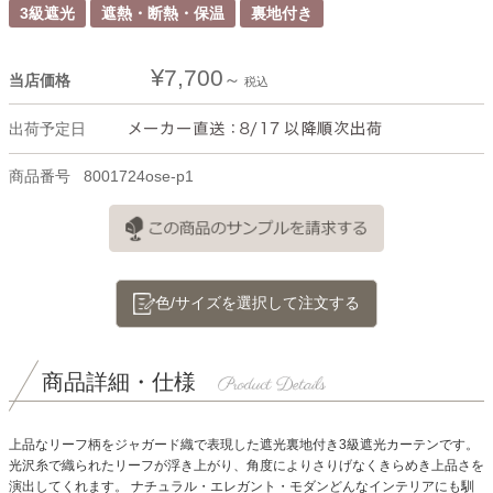
3級遮光
遮熱・断熱・保温
裏地付き
¥
7,700
当店価格
税込
出荷予定日
商品番号
8001724ose-p1
色/サイズを選択して注文する
商品詳細・仕様
上品なリーフ柄をジャガード織で表現した遮光裏地付き3級遮光カーテンです。
光沢糸で織られたリーフが浮き上がり、角度によりさりげなくきらめき上品さを
演出してくれます。
ナチュラル・エレガント・モダンどんなインテリアにも馴