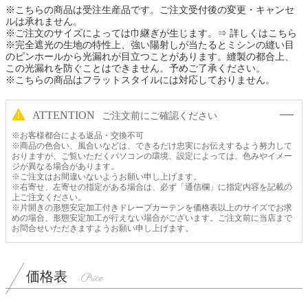
※こちらの商品は受注生産品です。ご注文受付後の変更・キャンセ
ルは承れません。
※ご注文のサイズによっては巾継ぎが生じます。
⇒ 詳しくはこちら
※完全遮光の生地の特性上、強い陽射しが当たるとミシンの縫い目
のピンホールから光漏れが目立つことがあります。縫製の都合上、
この光漏れを防ぐことはできません。予めご了承ください。
※こちらの商品はフラットスタイルには対応しておりません。
ATTENTION
ご注文前にご確認ください
※お客様都合による返品・交換不可
※商品の色合い、風合いなどは、できるだけ忠実にお伝えするよう努力して
おりますが、ご覧いただくパソコンの環境、設定によっては、色みやイメー
ジが異なる場合があります。
※ご注文はお間違いないようお願い申し上げます。
※右寄せ、左寄せの指定がある場合は、必ず「通信欄」に指定内容を記載の
上ご注文ください。
※片開きの形態安定加工付きドレープカーテンを価格表以上のサイズでお求
めの場合、形態安定加工が行えない場合がございます。ご注文前に当店まで
お問合せいただきますようお願い申し上げます。
価格表