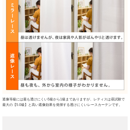
遮像等級には最も透けにくい5級から1級までありますが、レティスは昼試験で
最大の【5.0級】と高い遮像効果を発揮する透けにくいレースカーテンです。