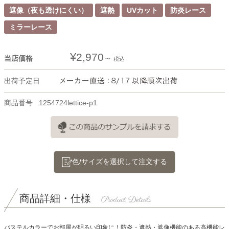
遮像（夜も透けにくい）
遮熱
UVカット
防炎レース
ミラーレース
¥
2,970
当店価格
税込
出荷予定日
商品番号
1254724lettice-p1
色/サイズを選択して注文する
商品詳細・仕様
パステルカラーでお部屋が明るい印象に！防炎・遮熱・遮像機能のある高機能レ