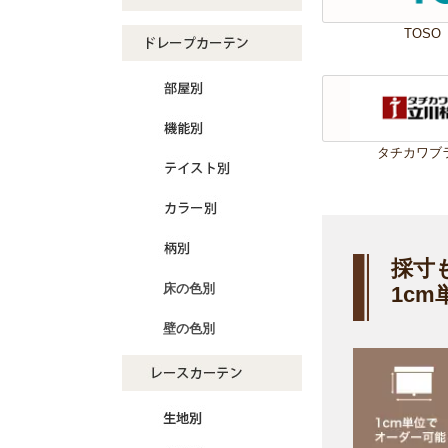
TOS
タチカワブ
採寸
床の色別
1c
壁の色別