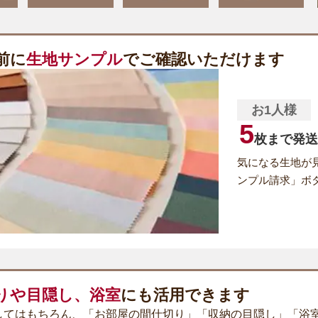
前に
生地サンプル
でご確認いただけます
お1人様
5
枚まで発送
気になる生地が
ンプル請求」ボ
りや目隠し、浴室
にも活用できます
してはもちろん、「お部屋の間仕切り」「収納の目隠し」「浴