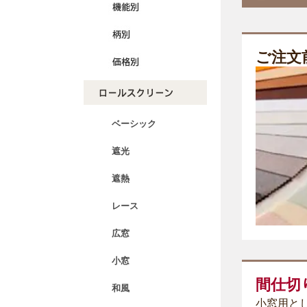
ご注文
ベーシック
遮光
遮熱
レース
広窓
小窓
間仕切
和風
小窓用と