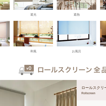
遮光
遮熱
和風
お風呂
ロールスクリ
Rollscreen