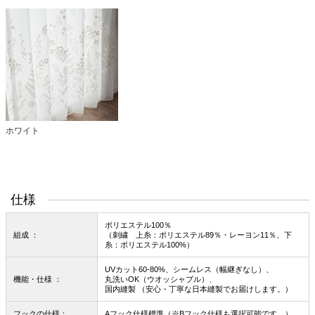
ホワイト
仕様
ポリエステル100％
組成 ：
（刺繍 上糸：ポリエステル89％・レーヨン11％、下
糸：ポリエステル100%）
UVカット60-80%、シームレス（幅継ぎなし）、
機能・仕様 ：
丸洗いOK（ウオッシャブル）、
国内縫製 （安心・丁寧な日本縫製でお届けします。）
フックの仕様：
Aフック仕様標準（※Bフック仕様も選択可能です。）