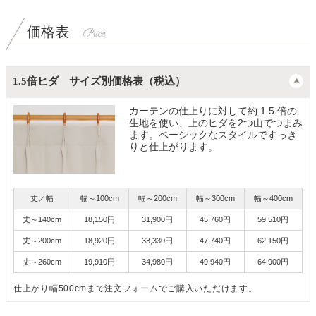
価格表
1.5倍ヒダ サイズ別価格表（税込）
カーテンの仕上りに対して約 1.5 倍の
生地を使い、上のヒダを2つ山でつまみ
ます。ベーシックなスタイルですっき
りと仕上がります。
丈／幅
幅～100cm
幅～200cm
幅～300cm
幅～400cm
丈～140cm
18,150円
31,900円
45,760円
59,510円
丈～200cm
18,920円
33,330円
47,740円
62,150円
丈～260cm
19,910円
34,980円
49,940円
64,900円
仕上がり幅500cmまで注文フォームでご購入いただけます。