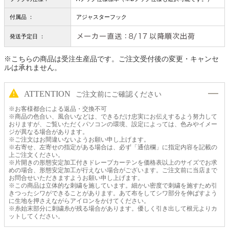
付属品 ：
アジャスターフック
発送予定日 ：
※こちらの商品は受注生産品です。ご注文受付後の変更・キャンセ
ルは承れません。
ATTENTION
ご注文前にご確認ください
※お客様都合による返品・交換不可
※商品の色合い、風合いなどは、できるだけ忠実にお伝えするよう努力して
おりますが、ご覧いただくパソコンの環境、設定によっては、色みやイメー
ジが異なる場合があります。
※ご注文はお間違いないようお願い申し上げます。
※右寄せ、左寄せの指定がある場合は、必ず「通信欄」に指定内容を記載の
上ご注文ください。
※片開きの形態安定加工付きドレープカーテンを価格表以上のサイズでお求
めの場合、形態安定加工が行えない場合がございます。ご注文前に当店まで
お問合せいただきますようお願い申し上げます。
※この商品は立体的な刺繍を施しています。細かい密度で刺繍を施すため引
きつったシワができることがあります。あて布をしてシワ部分を伸ばすよう
に生地を押さえながらアイロンをかけてください。
※糸始末部分に刺繍糸が残る場合があります。優しく引き出して根元よりカ
ットしてください。