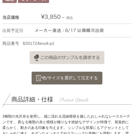
¥
3,850
当店価格
税込
出荷予定日
商品番号
8201724knoll-p1
色/サイズを選択して注文する
商品詳細・仕様
3種類の光沢糸を使用し、縦に流れる流線模様を施したおしゃれなレースカーテ
ンです。
異なる種類の糸と模様が織りなす絶妙なデザインが特徴で、視覚的に
柔らかく、動きのある印象を与えます。
シンプルな部屋にもアクセントとして
おしゃれに使え、モダンなインテリアやクラシックな装飾にも調和します。
窓