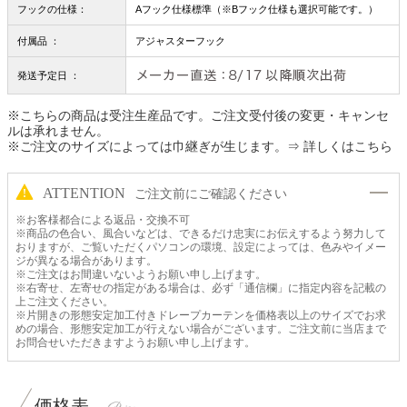
フックの仕様：
Aフック仕様標準（※Bフック仕様も選択可能です。）
付属品 ：
アジャスターフック
発送予定日 ：
※こちらの商品は受注生産品です。ご注文受付後の変更・キャンセ
ルは承れません。
※ご注文のサイズによっては巾継ぎが生じます。
⇒ 詳しくはこちら
ATTENTION
ご注文前にご確認ください
※お客様都合による返品・交換不可
※商品の色合い、風合いなどは、できるだけ忠実にお伝えするよう努力して
おりますが、ご覧いただくパソコンの環境、設定によっては、色みやイメー
ジが異なる場合があります。
※ご注文はお間違いないようお願い申し上げます。
※右寄せ、左寄せの指定がある場合は、必ず「通信欄」に指定内容を記載の
上ご注文ください。
※片開きの形態安定加工付きドレープカーテンを価格表以上のサイズでお求
めの場合、形態安定加工が行えない場合がございます。ご注文前に当店まで
お問合せいただきますようお願い申し上げます。
価格表