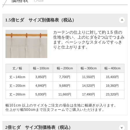
1.5倍ヒダ サイズ別価格表（税込）
カーテンの仕上りに対して約 1.5 倍の
生地を使い、上のヒダを2つ山でつまみ
ます。ベーシックなスタイルですっき
りと仕上がります。
丈／幅
幅～100cm
幅～200cm
幅～300cm
幅～400cm
丈～140cm
3,850円
7,700円
11,550円
15,400円
丈～200cm
4,840円
9,680円
14,520円
19,360円
丈～260cm
5,830円
11,660円
17,490円
23,320円
幅101cm 以上のサイズをご注文の場合は生地に幅継ぎが入ります。
仕上がり幅500cmまで注文フォームでご購入いただけます。
2倍ヒダ サイズ別価格表（税込）