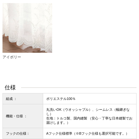
アイボリー
仕様
組成 ：
ポリエステル100％
丸洗いOK（ウオッシャブル）、シームレス（幅継ぎな
し）
機能・仕様 ：
生地：トルコ製、国内縫製 （安心・丁寧な日本縫製でお
届けします。）
フックの仕様：
Aフック仕様標準（※Bフック仕様も選択可能です。）