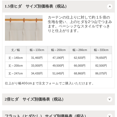
1.5倍ヒダ サイズ別価格表（税込）
カーテンの仕上りに対して約 1.5 倍の
生地を使い、上のヒダを2つ山でつまみ
ます。ベーシックなスタイルですっき
りと仕上がります。
丈／幅
幅～133cm
幅～200cm
幅～266cm
幅～333cm
丈～140cm
31,460円
47,190円
62,920円
78,650円
丈～200cm
33,000円
49,500円
66,000円
82,500円
丈～247cm
34,430円
51,645円
68,860円
86,075円
仕上がり幅400cmまで注文フォームでご購入いただけます。
2倍ヒダ サイズ別価格表（税込）
フラット（ヒダなし） サイズ別価格表（税込）