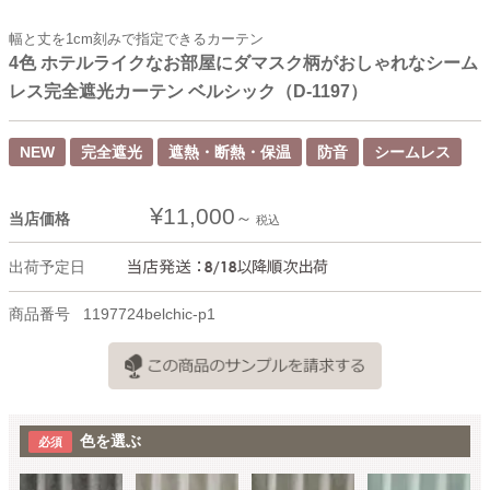
幅と丈を1cm刻みで指定できるカーテン
4色 ホテルライクなお部屋にダマスク柄がおしゃれなシーム
レス完全遮光カーテン ベルシック（D-1197）
NEW
完全遮光
遮熱・断熱・保温
防音
シームレス
¥
11,000
当店価格
税込
出荷予定日
商品番号
1197724belchic-p1
色を選ぶ