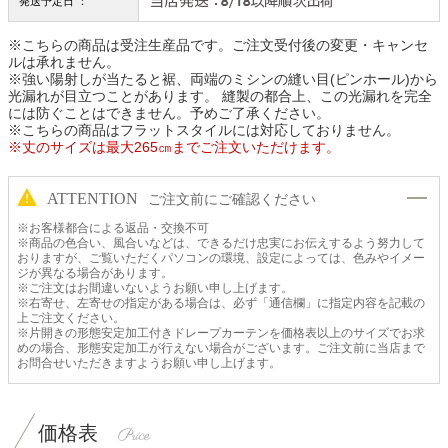
発送予定日 ：
※こちらの商品は受注生産品です。ご注文受付後の変更・キャンセ
ルは承れません。
※強い陽射しが当たると裾、両端のミシンの縫い目(ピンホール)から
光漏れが目立つことがあります。 縫製の都合上、この光漏れを完全
には防ぐことはできません。予めご了承ください。
※こちらの商品はフラットスタイルには対応しておりません。
※丈のサイズは最大265㎝までご注文いただけます。
ATTENTION
ご注文前にご確認ください
※お客様都合による返品・交換不可
※商品の色合い、風合いなどは、できるだけ忠実にお伝えするよう努力して
おりますが、ご覧いただくパソコンの環境、設定によっては、色みやイメー
ジが異なる場合があります。
※ご注文はお間違いないようお願い申し上げます。
※右寄せ、左寄せの指定がある場合は、必ず「通信欄」に指定内容を記載の
上ご注文ください。
※片開きの形態安定加工付きドレープカーテンを価格表以上のサイズでお求
めの場合、形態安定加工が行えない場合がございます。ご注文前に当店まで
お問合せいただきますようお願い申し上げます。
価格表