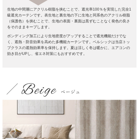
生地の中間層にアクリル樹脂を挟むことで、遮光率100％を実現した完全1
級遮光カーテンです。
表生地と裏生地の下に生地と同系色のアクリル樹脂
（保護色）を挟むことで、生地の表面・裏面は黒ずむことなく発色の良さ
をそのままキープします。
ボンディング加工により生地密度がアップすることで遮光機能だけでな
く、遮熱・防音効果を高めた多機能カーテンです。ベルシックは当店トッ
プクラスの遮熱効果率を保持します。夏は涼しく冬は暖かに、エアコンの
効き目がUPし、省エネ対策にもおすすめです。