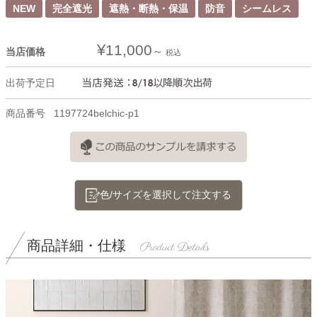
NEW
完全遮光
遮熱・断熱・保温
防音
シームレス
¥
11,000
当店価格
税込
出荷予定日
商品番号
1197724belchic-p1
色/サイズを選択して注文する
商品詳細・仕様