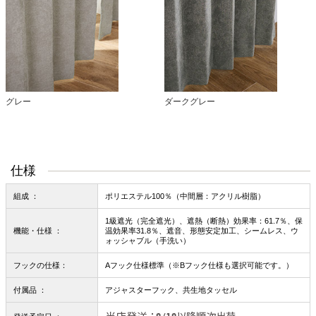
グレー
ダークグレー
仕様
組成 ：
ポリエステル100％（中間層：アクリル樹脂）
1級遮光（完全遮光）、遮熱（断熱）効果率：61.7％、保
機能・仕様 ：
温効果率31.8％、遮音、形態安定加工、シームレス、ウ
ォッシャブル（手洗い）
フックの仕様：
Aフック仕様標準（※Bフック仕様も選択可能です。）
付属品 ：
アジャスターフック、共生地タッセル