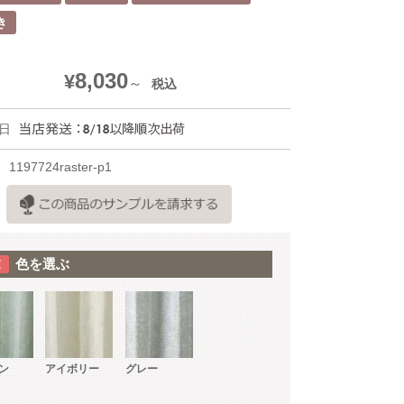
き
8,030
¥
税込
日
1197724raster-p1
色を選ぶ
ン
アイボリー
グレー