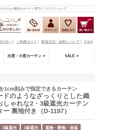
めスタイルが豊富なカーテン専門インテリアショップ
用の方へ
|
ご利用ガイド
|
配送方法・送料について
|
Q＆A
出窓・小窓カーテン
SALE
を1cm刻みで指定できるカーテン
ードのようなざっくりとした織
おしゃれな2・3級遮光カーテン
ー 裏地付き（D-1197）
2級遮光
3級遮光
遮熱・断熱・保温