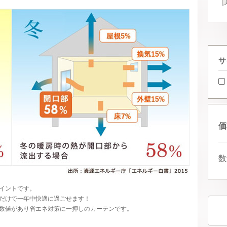
サ
価
数
イントです。
だけで一年中快適に過ごせます！
数値があり省エネ対策に一押しのカーテンです。