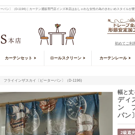
ーパン〕（D-1196)｜カーテン通販専門店インズ本店はおしゃれな女性の為のきれいめスタイルが
初めてご利
カーテンセット
ロールスクリーン
カーテンレール
フライインザスカイ〔ピーターパン〕（D-1196)
幅と丈
ディ
ン 
パン〕
2級遮