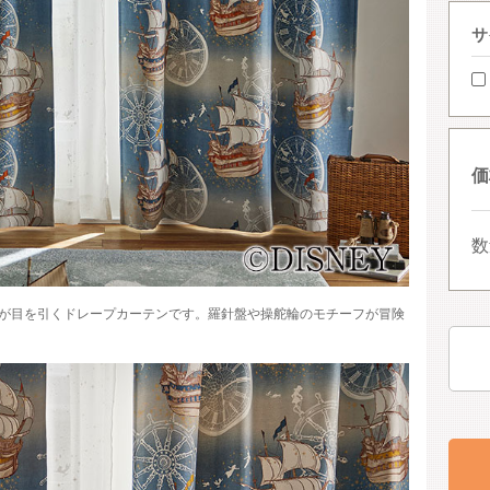
サ
価
数
が目を引くドレープカーテンです。羅針盤や操舵輪のモチーフが冒険