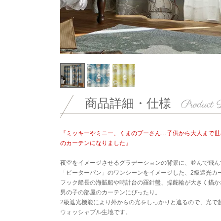
商品詳細・仕様
『ミッキーやミニー、くまのプーさん…子供から大人まで世
のカーテンになりました』
夜空をイメージさせるグラデーションの背景に、並んで飛ん
「ピーターパン」のワンシーンをイメージした、2級遮光カ
フック船長の海賊船や時計台の羅針盤、操舵輪が大きく描か
男の子の部屋のカーテンにぴったり。
2級遮光機能により外からの光をしっかりと遮るので、光で
ウォッシャブル生地です。