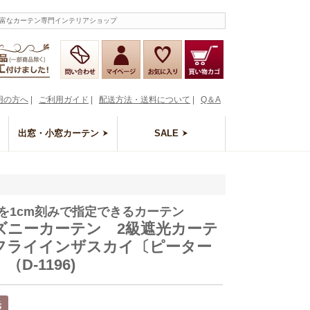
豊富なカーテン専門インテリアショップ
用の方へ
|
ご利用ガイド
|
配送方法・送料について
|
Q＆A
出窓・小窓カーテン
SALE
を1cm刻みで指定できるカーテン
ズニーカーテン 2級遮光カーテ
フライインザスカイ〔ピーター
（D-1196)
光