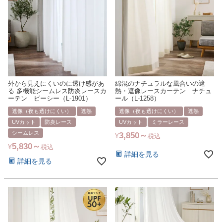
外から見えにくいのに透け感があ
綿混のナチュラルな風合いの遮
る 多機能シームレス防炎レースカ
熱・遮像レースカーテン ナチュ
ーテン ピーシー（L-1901）
ール（L-1258）
遮像（夜も透けにくい）
遮熱
遮像（夜も透けにくい）
遮熱
UVカット
防炎レース
UVカット
ミラーレース
シームレス
3,850
¥
税込
5,830
¥
税込
詳細を見る
詳細を見る