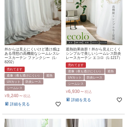
外からは見えにくいけど透け感は
遮熱効果抜群！外から見えにくく
ある理想の高機能なシームレスレ
シンプルで美しいシームレス防炎
ースカーテン ファンクシー（L-
レースカーテン エコロ（L-1217）
8202）
売れてます
売れてます
遮像（夜も透けにくい）
遮熱
遮像（夜も透けにくい）
遮熱
UVカット
防炎レース
UVカット
防炎レース
シームレス
シームレス
6,930
¥
税込
9,240
¥
税込
詳細を見る
詳細を見る