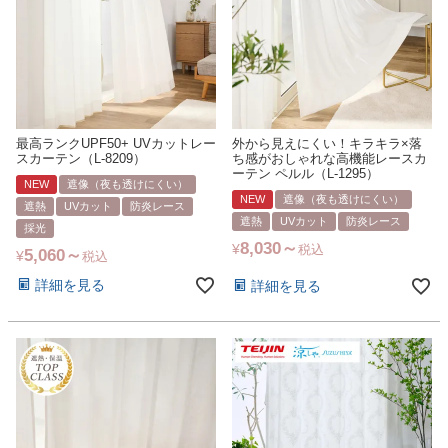
最高ランクUPF50+ UVカットレー
外から見えにくい！キラキラ×落
スカーテン（L-8209）
ち感がおしゃれな高機能レースカ
ーテン ペルル（L-1295）
NEW
遮像（夜も透けにくい）
NEW
遮像（夜も透けにくい）
遮熱
UVカット
防炎レース
遮熱
UVカット
防炎レース
採光
8,030
¥
税込
5,060
¥
税込
詳細を見る
詳細を見る