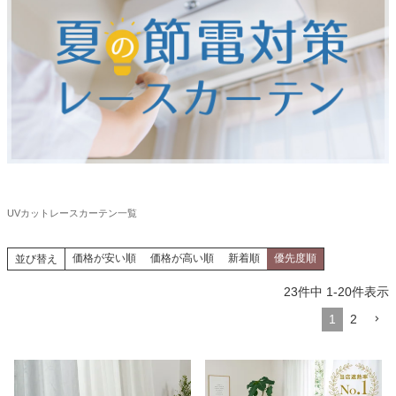
UVカットレースカーテン一覧
価格が安い順
価格が高い順
新着順
優先度順
並び替え
23
件中
1
-
20
件表示
1
2