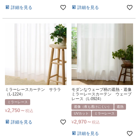
詳細を見る
詳細を見る
ミラーレースカーテン サララ
モダンなウェーブ柄の遮熱・遮像
（L-1224）
ミラーレースカーテン ウェーブ
レース（L-0924）
ミラーレース
遮像（夜も透けにくい）
遮熱
2,750
¥
税込
UVカット
ミラーレース
2,970
詳細を見る
¥
税込
詳細を見る