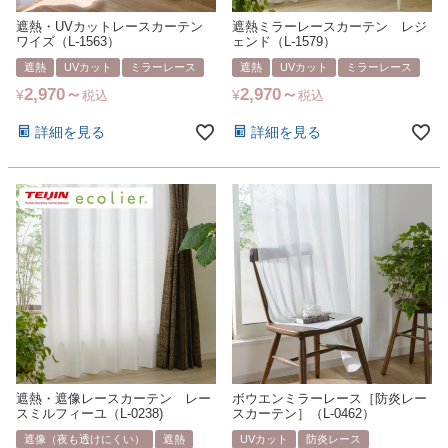
遮熱・UVカットレースカーテン
遮熱ミラーレースカーテン レジ
ワイズ（L-1563）
ェンド（L-1579）
遮熱
UVカット
ミラーレース
遮熱
UVカット
ミラーレース
2,970
2,970
¥
¥
税込
税込
詳細を見る
詳細を見る
遮熱・遮像レースカーテン レー
ボウエンミラーレース［防炎レー
スミルフィーユ（L-0238)
スカーテン］（L-0462）
遮像（夜も透けにくい）
遮熱
UVカット
防炎レース