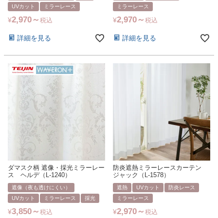
UVカット
ミラーレース
ミラーレース
2,970
2,970
¥
¥
税込
税込
詳細を見る
詳細を見る
ダマスク柄 遮像・採光ミラーレー
防炎遮熱ミラーレースカーテン
ス ヘルデ（L-1240）
ジャック（L-1578）
遮像（夜も透けにくい）
遮熱
UVカット
防炎レース
UVカット
ミラーレース
採光
ミラーレース
3,850
2,970
¥
¥
税込
税込