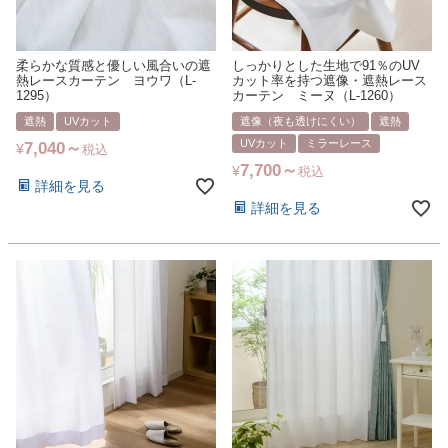
柔らかな質感と優しい風合いの遮
しっかりとした生地で91％のUV
熱レースカーテン ヨウワ（L-
カット率を持つ遮像・遮熱レース
1295）
カーテン ミーヌ（L-1260）
遮熱
UVカット
遮像（夜も透けにくい）
遮熱
UVカット
ミラーレース
7,040
¥
税込
7,700
¥
税込
詳細を見る
詳細を見る