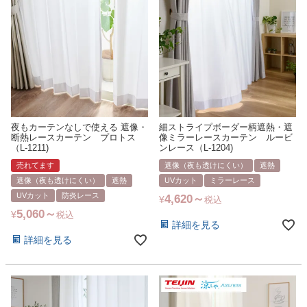
夜もカーテンなしで使える 遮像・
細ストライプボーダー柄遮熱・遮
断熱レースカーテン プロトス
像ミラーレースカーテン ルービ
（L-1211)
ンレース（L-1204)
売れてます
遮像（夜も透けにくい）
遮熱
遮像（夜も透けにくい）
遮熱
UVカット
ミラーレース
UVカット
防炎レース
4,620
¥
税込
5,060
¥
税込
詳細を見る
詳細を見る