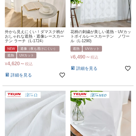
外から見えにくい！ダマスク柄が
花柄の刺繍が美しい遮熱・UVカッ
おしゃれな遮熱・遮像レースカー
トボイルレースカーテン ノワー
テン ラーチ（L-1724）
ル（L-1290)
NEW
遮像（夜も透けにくい）
遮熱
UVカット
遮熱
UVカット
6,490
¥
税込
4,620
¥
税込
詳細を見る
詳細を見る