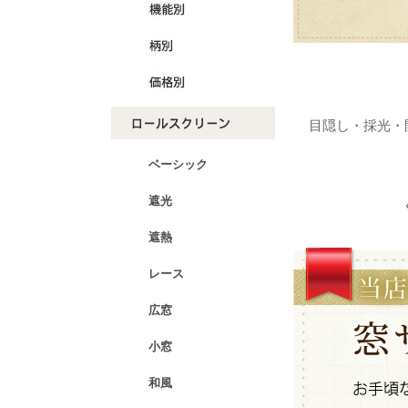
目隠し・採光・
ベーシック
遮光
遮熱
レース
広窓
小窓
和風