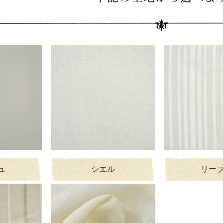
ュ
シエル
リー