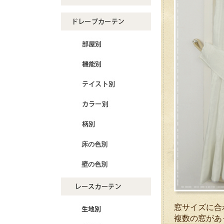
床の色別
壁の色別
窓サイズに合
複数の窓があ