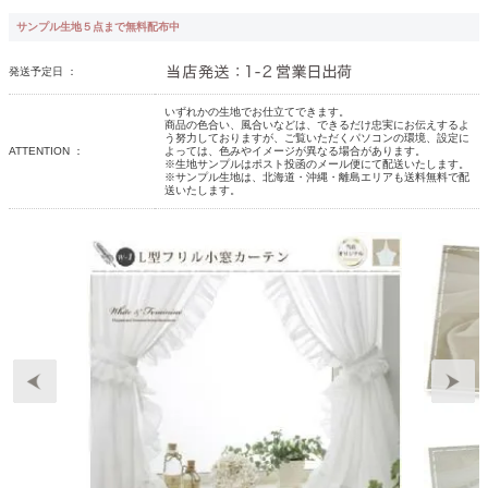
サンプル生地５点まで無料配布中
発送予定日 ：
いずれかの生地でお仕立てできます。
商品の色合い、風合いなどは、できるだけ忠実にお伝えするよ
う努力しておりますが、ご覧いただくパソコンの環境、設定に
ATTENTION ：
よっては、色みやイメージが異なる場合があります。
※生地サンプルはポスト投函のメール便にて配送いたします。
※サンプル生地は、北海道・沖縄・離島エリアも送料無料で配
送いたします。