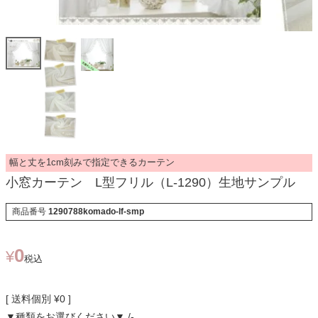
幅と丈を1cm刻みで指定できるカーテン
小窓カーテン L型フリル（L-1290）生地サンプル
商品番号
1290788komado-lf-smp
0
¥
税込
送料個別
¥
0
▼種類をお選びください▼
-