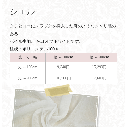
シエル
タテとヨコにスラブ糸を挿入した麻のようなシャリ感の
ある
ボイル生地。 色はオフホワイトです。
組成：ポリエステル100％
丈 ＼ 幅
幅 ～100cm
幅 ～200cm
丈 ～120cm
9,240円
15,290円
丈 ～200cm
10,560円
17,600円