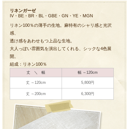
リネンガーゼ
IV・BE・BR・BL・GBE・GN・YE・MGN
リネン100％の薄手の生地。麻特有のシャリ感と光沢
感、
透け感をあわせもつ上品な生地。
大人っぽい雰囲気を演出してくれる、シックな4色展
開。
組成：リネン100％
丈 ＼ 幅
幅 ～120cm
丈 ～120cm
5,800円
丈 ～200cm
6,300円