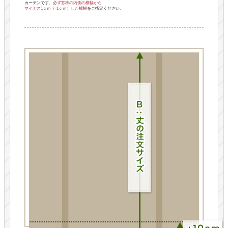
カーテンです。
必ず窓枠の内側の横幅から
マイナス1ｃｍ（-1ｃｍ）した横幅
をご指定ください。