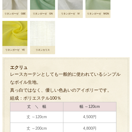
リネンガーゼ GBE
リネンガーゼ GN
リネンガーゼ IV
リネンガーゼ MGN
リネンガーゼ YE
リネンカリス
エクリュ
レースカーテンとしても一般的に使われているシンプル
なボイル生地。
真っ白ではなく、優しい色あいのアイボリーです。
組成：ポリエステル100％
丈 ＼ 幅
幅 ～120cm
丈 ～120cm
4,500円
丈 ～200cm
4,800円