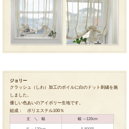
ジョリー
クラッシュ（しわ）加工のボイルに白のドット刺繍を施
しました。
優しい色あいのアイボリー生地です。
組成： ポリエステル100％
丈 ＼ 幅
幅 ～120cm
丈 ～120cm
5,800円