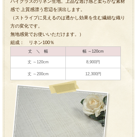
ハイクラスのリネン生地。上品な透け感と柔らかな素材
感で 上質感漂う窓辺を演出します。
（ストライプに見えるのは透かし効果を生む繊細な織り
方の変化です。
無地感覚でお使いいただけます。）
組成： リネン100％
丈 ＼ 幅
幅 ～120cm
丈 ～120cm
8,900円
丈 ～200cm
12,300円