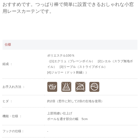
おすすめです。つっぱり棒で簡単に設置できるおしゃれな小窓
用レースカーテンです。
仕様
ポリエステル100％
（[1]エクリュ（プレーンボイル） [2]シエル（スラブ無地ボ
組成 ：
イル） [3]リーブル（ストライプボイル）
[4]ジョリー（ドット刺繍））
お手入れ方法 ：
ヒダ ：
約2倍（窓巾に対して2倍の生地を使用）
上部筒縫い仕上げ
機能・仕様 ：
ポールを通す部分の幅 5cm
フックの仕様：
-