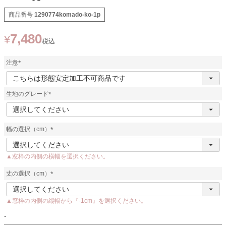
商品番号
1290774komado-ko-1p
7,480
¥
税込
注意
(
必
須
生地のグレード
)
(
必
須
幅の選択（cm）
)
(
必
▲窓枠の内側の横幅を選択ください。
須
)
丈の選択（cm）
(
必
▲窓枠の内側の縦幅から『-1cm』を選択ください。
須
)
-