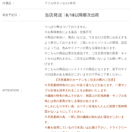
付属品 ：
フリル付タッセル1本付
発送予定日 ：
つっぱり棒はついておりません。
※お客様都合による返品・交換不可
※商品の色合い、風合いなどは、できるだけ忠実にお伝えする
よう努力しておりますが、ご覧いただくパソコンの環境、設定
によっては、色みやイメージが異なる場合があります。
※こちらの商品は受注生産品です。ご注文受付後の変更・キャ
ンセルは承れません。ご注文はお間違いないようお願い申し上
げます。
※こちらの商品はハンドメイドの商品となります。若干のサイ
ズの誤差がある場合がございますので予めご了承ください。
【天然素材のカーテンをご注文の際のご注意】
※天然素材特有のにおいや反り返りなどがあります。一度サン
ATTENTION ：
プル生地を請求されることをお勧めいたします。
※繊維の特有の色ムラがあり、画面上の生地画像・サンプル生
地とは色の差異が生じる場合があります。
※しわになりやすい為、カーテン生地をたたんだ状態で長時間
置かないようにしてください。
※天然素材の為、一部に別の繊維が紛れ込む場合がございま
す。
※麻を使用しているので水洗いはお避け下さい。ドライクリー