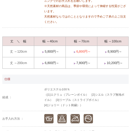
ニングでのお手入れをお願いします。
※天然素材の商品は、季節や環境によって伸縮する性質がござ
います。
天然素材ならではのこととなりますので予めご了承の上ご注文
ください。
丈 ＼ 幅
幅 ～40cm
幅 ～70cm
幅 ～100cm
丈 ～120cm
5,800円～
6,800円～
8,900円～
丈 ～200cm
6,800円～
7,800円～
10,200円～
仕様
ポリエステル100％
（[1]エクリュ（プレーンボイル） [2]シエル（スラブ無地ボ
組成 ：
イル） [3]リーブル（ストライプボイル）
[4]ジョリー（ドット刺繍））
お手入れ方法 ：