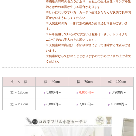
※繊維の特有の色ムラがあり、画面上の生地画像・サンプル生
地とは色の差異が生じる場合があります。
※しわになりやすい為、カーテン生地をたたんだ状態で長時間
置かないようにしてください。
※天然素材の為、一部に別の繊維が紛れ込む場合がございま
す。
※麻を使用しているので水洗いはお避け下さい。ドライクリー
ニングでのお手入れをお願いします。
※天然素材の商品は、季節や環境によって伸縮する性質がござ
います。
天然素材ならではのこととなりますので予めご了承の上ご注文
ください。
丈 ＼ 幅
幅 ～40cm
幅 ～70cm
幅 ～100cm
丈 ～120cm
5,800円～
6,800円～
8,900円～
丈 ～200cm
6,800円～
7,800円～
10,200円～