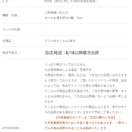
ヒダ ：
約2倍（窓巾に対して2倍の生地を使用）
上部筒縫い仕上げ
機能・仕様 ：
ポールを通す部分の幅 5cm
フックの仕様：
-
付属品 ：
フリル付タッセル1本付
発送予定日 ：
つっぱり棒はついておりません。
※お客様都合による返品・交換不可
※商品の色合い、風合いなどは、できるだけ忠実にお伝えする
よう努力しておりますが、ご覧いただくパソコンの環境、設定
によっては、色みやイメージが異なる場合があります。
※こちらの商品は受注生産品です。ご注文受付後の変更・キャ
ンセルは承れません。ご注文はお間違いないようお願い申し上
げます。
※こちらの商品はハンドメイドの商品となります。若干のサイ
ズの誤差がある場合がございますので予めご了承ください。
【天然素材のカーテンをご注文の際のご注意】
※天然素材特有のにおいや反り返りなどがあります。一度サン
ATTENTION ：
プル生地を請求されることをお勧めいたします。