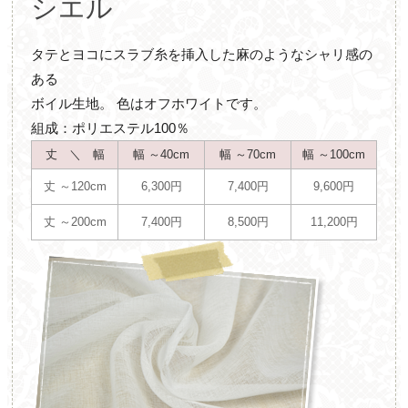
シエル
タテとヨコにスラブ糸を挿入した麻のようなシャリ感の
ある
ボイル生地。 色はオフホワイトです。
組成：ポリエステル100％
丈 ＼ 幅
幅 ～40cm
幅 ～70cm
幅 ～100cm
丈 ～120cm
6,300円
7,400円
9,600円
丈 ～200cm
7,400円
8,500円
11,200円