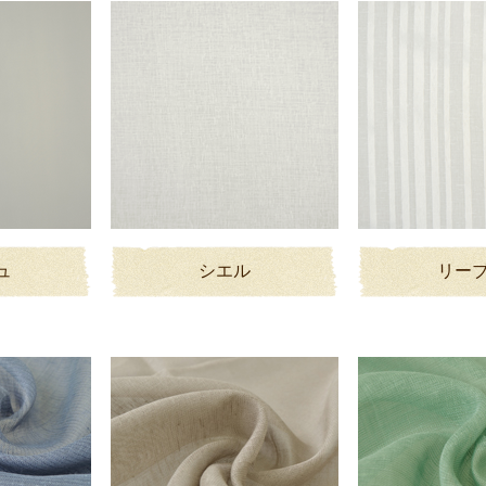
ュ
シエル
リー