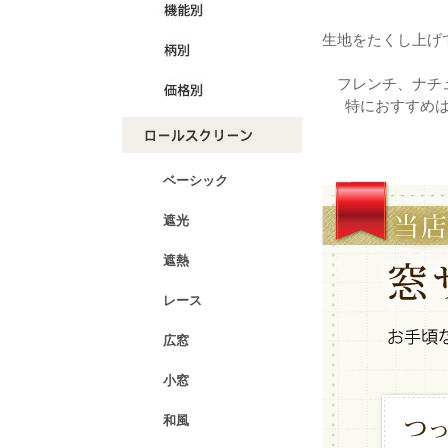
生地をたくし上げ
フレンチ、ナチ
特におすすめ
ベーシック
遮光
遮熱
レース
広窓
小窓
和風