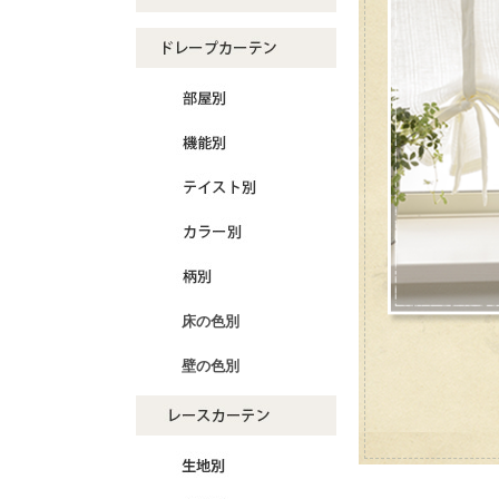
床の色別
壁の色別