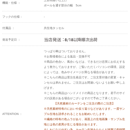
上部筒縫い仕上げ
機能・仕様 ：
ポールを通す部分の幅 5cm
フックの仕様：
-
付属品 ：
共生地タッセル
発送予定日 ：
つっぱり棒はついておりません。
※お客様都合による返品・交換不可
※商品の色合い、風合いなどは、できるだけ忠実にお伝えする
よう努力しておりますが、ご覧いただくパソコンの環境、設定
によっては、色みやイメージが異なる場合があります。
※こちらの商品は受注生産品です。ご注文受付後の変更・キャ
ンセルは承れません。ご注文はお間違いないようお願い申し上
げます。
※こちらの商品はハンドメイドの商品となります。若干のサイ
ズの誤差がある場合がございますので予めご了承ください。
【天然素材のカーテンをご注文の際のご注意】
※天然素材特有のにおいや反り返りなどがあります。一度サン
ATTENTION ：
プル生地を請求されることをお勧めいたします。
※繊維の特有の色ムラがあり、画面上の生地画像・サンプル生
地とは色の差異が生じる場合があります。
※しわになりやすい為、カーテン生地をたたんだ状態で長時間