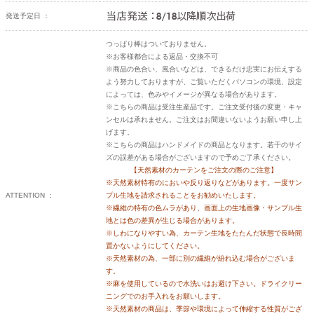
発送予定日 ：
つっぱり棒はついておりません。
※お客様都合による返品・交換不可
※商品の色合い、風合いなどは、できるだけ忠実にお伝えする
よう努力しておりますが、ご覧いただくパソコンの環境、設定
によっては、色みやイメージが異なる場合があります。
※こちらの商品は受注生産品です。ご注文受付後の変更・キャ
ンセルは承れません。ご注文はお間違いないようお願い申し上
げます。
※こちらの商品はハンドメイドの商品となります。若干のサイ
ズの誤差がある場合がございますので予めご了承ください。
【天然素材のカーテンをご注文の際のご注意】
※天然素材特有のにおいや反り返りなどがあります。一度サン
ATTENTION ：
プル生地を請求されることをお勧めいたします。
※繊維の特有の色ムラがあり、画面上の生地画像・サンプル生
地とは色の差異が生じる場合があります。
※しわになりやすい為、カーテン生地をたたんだ状態で長時間
置かないようにしてください。
※天然素材の為、一部に別の繊維が紛れ込む場合がございま
す。
※麻を使用しているので水洗いはお避け下さい。ドライクリー
ニングでのお手入れをお願いします。
※天然素材の商品は、季節や環境によって伸縮する性質がござ