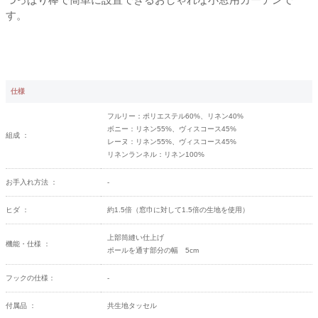
す。
仕様
フルリー：ポリエステル60%、リネン40%
ボニー：リネン55%、ヴィスコース45%
組成 ：
レーヌ：リネン55%、ヴィスコース45%
リネンランネル：リネン100%
お手入れ方法 ：
-
ヒダ ：
約1.5倍（窓巾に対して1.5倍の生地を使用）
上部筒縫い仕上げ
機能・仕様 ：
ポールを通す部分の幅 5cm
フックの仕様：
-
付属品 ：
共生地タッセル