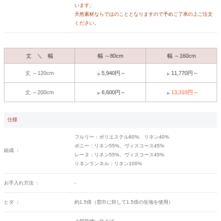
います。
天然素材ならではのこととなりますので予めご了承の上ご注文
ください。
丈 ＼ 幅
幅 ～80cm
幅 ～160cm
丈 ～120cm
5,940円～
11,770円～
丈 ～200cm
6,600円～
13,310円～
仕様
フルリー：ポリエステル60%、リネン40%
ボニー：リネン55%、ヴィスコース45%
組成 ：
レーヌ：リネン55%、ヴィスコース45%
リネンランネル：リネン100%
お手入れ方法 ：
-
ヒダ ：
約1.5倍（窓巾に対して1.5倍の生地を使用）