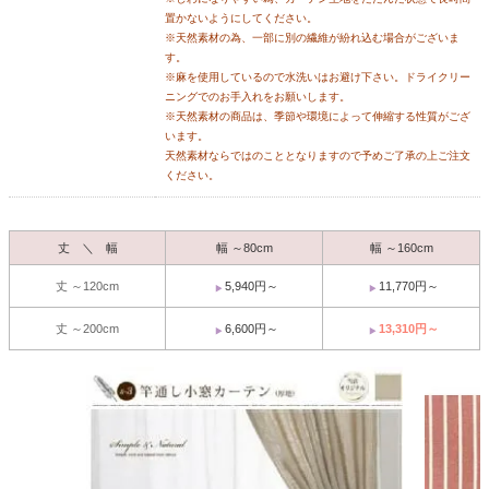
置かないようにしてください。
※天然素材の為、一部に別の繊維が紛れ込む場合がございま
す。
※麻を使用しているので水洗いはお避け下さい。ドライクリー
ニングでのお手入れをお願いします。
※天然素材の商品は、季節や環境によって伸縮する性質がござ
います。
天然素材ならではのこととなりますので予めご了承の上ご注文
ください。
丈 ＼ 幅
幅 ～80cm
幅 ～160cm
丈 ～120cm
5,940円～
11,770円～
丈 ～200cm
6,600円～
13,310円～