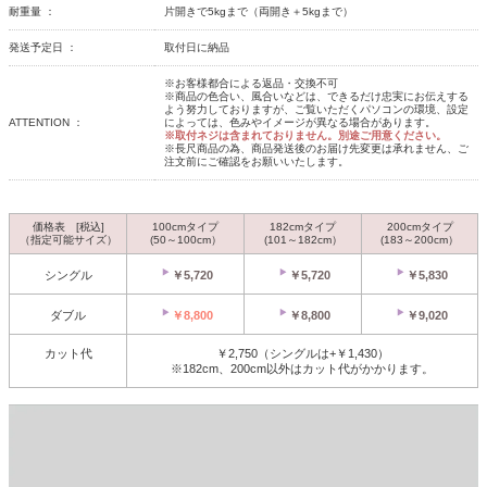
耐重量 ：
片開きで5kgまで（両開き＋5kgまで）
発送予定日 ：
取付日に納品
※お客様都合による返品・交換不可
※商品の色合い、風合いなどは、できるだけ忠実にお伝えする
よう努力しておりますが、ご覧いただくパソコンの環境、設定
ATTENTION ：
によっては、色みやイメージが異なる場合があります。
※取付ネジは含まれておりません。別途ご用意ください。
※長尺商品の為、商品発送後のお届け先変更は承れません、ご
注文前にご確認をお願いいたします。
価格表 [税込]
100cmタイプ
182cmタイプ
200cmタイプ
（指定可能サイズ）
(50～100cm）
(101～182cm）
(183～200cm）
シングル
￥5,720
￥5,720
￥5,830
ダブル
￥8,800
￥8,800
￥9,020
カット代
￥2,750（シングルは+￥1,430）
※182cm、200cm以外はカット代がかかります。