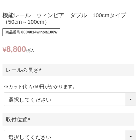
機能レール ウィンピア ダブル 100cmタイプ
（50cm～100cm）
商品番号
8004014winpia100w
8,800
¥
税込
レールの長さ
(
必
※カット代 2,750円がかかります。
須
)
取付位置
(
必
須