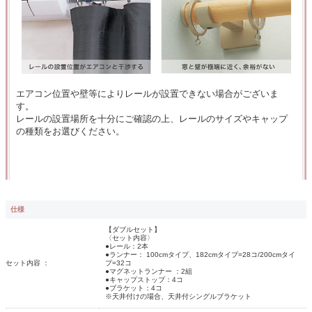
エアコン位置や壁等によりレールが設置できない場合がございま
す。
レールの設置場所を十分にご確認の上、レールのサイズやキャップ
の種類をお選びください。
仕様
【ダブルセット】
〈セット内容〉
●レール：2本
●ランナー： 100cmタイプ、182cmタイプ=28コ/200cmタイ
セット内容 ：
プ=32コ
●マグネットランナー ：2組
●キャップストップ：4コ
●ブラケット：4コ
※天井付けの場合、天井付シングルブラケット