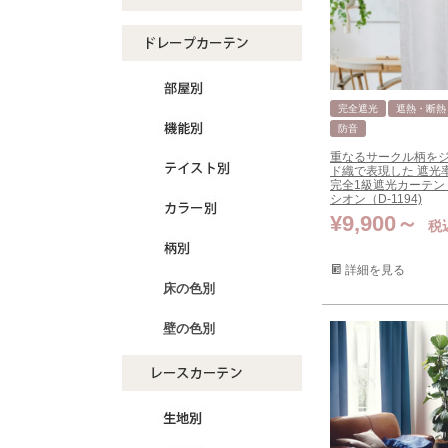
完全遮光
遮熱・断熱
防音
重なるサークル柄を
ド織で表現した 遮光率
完全1級遮光カーテン
シオン（D-1194)
¥
9,900
税
詳細を見る
床の色別
壁の色別