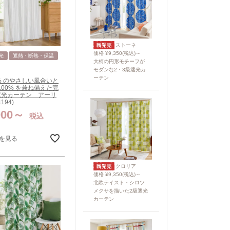
ストーネ
価格 ¥9,350(税込)～
光
遮熱・断熱・保温
大柄の円形モチーフが
モダンな2・3級遮光カ
ーテン
0% のやさしい風合いと
100% を兼ね備えた完
遮光カーテン アーリ
194)
900
税込
を見る
クロリア
価格 ¥9,350(税込)～
北欧テイスト・シロツ
メクサを描いた2級遮光
カーテン