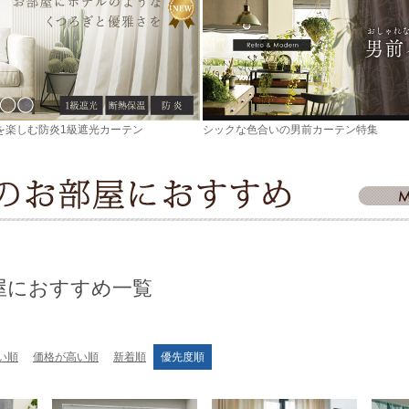
を楽しむ防炎1級遮光カーテン
シックな色合いの男前カーテン特集
屋におすすめ一覧
い順
価格が高い順
新着順
優先度順