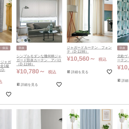
ジャガードカーテン フォン
・保温
防炎
防炎
テ（D-1198）
シンプルモダンな幾何柄ジャ
北欧ヴ
¥
10,560
税込
ガード防炎カーテン アバロ
ーテン 
なジャガ
（D-1198）
¥
10
完全1級
¥
10,780
D-
税込
詳細を見る
詳細
込
詳細を見る