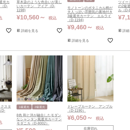
遮光カ
草木染のような色合いが美し
ツイー
（D-
いカーテン アイア（D-
の2級
モノトーンのボタニカル柄が
1198)
ル（D-8
大人っぽい雰囲気の裏地付き
¥
10,560
¥
7,
3級遮光カーテン エルライ
込
税込
（D-1194)
¥
9,460
税込
詳細を見る
詳細
詳細を見る
ックスタ
ドレープカーテン アンプル
1級遮光
2級遮光
D-
（D-1190）
8色 和と洋が融合したモダン
¥
6,050
税込
なシャンタン風遮光カーテン
込
モダニカ（D-8002）
在庫切れ