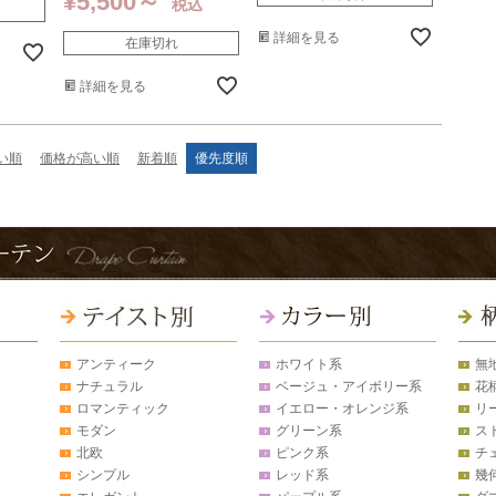
¥
5,500
税込
詳細を見る
在庫切れ
詳細を見る
い順
価格が高い順
新着順
優先度順
アンティーク
ホワイト系
無
ナチュラル
ベージュ・アイボリー系
花
ロマンティック
イエロー・オレンジ系
リ
モダン
グリーン系
ス
北欧
ピンク系
チ
シンプル
レッド系
幾