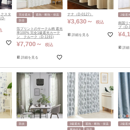
ックスタ
ナナ（D-0127）
完全遮光
遮熱・断熱・保温
2級遮
D-
¥
3,630
防音
税込
南国リ
ブ（D-
箔プリントのサークル柄 遮光
込
¥
4,
率100% 完全1級遮光カーテ
詳細を見る
ン クルーク（D-1191)
¥
7,700
税込
詳細
詳細を見る
防炎
3級遮光
遮熱・断熱・保温
2級遮
裏地付き
防音