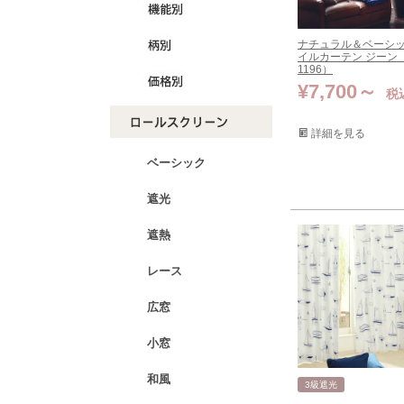
ナチュラル＆ベーシ
イルカーテン ジーン（
1196）
¥
7,700
税
詳細を見る
ベーシック
遮光
遮熱
レース
広窓
小窓
和風
3級遮光