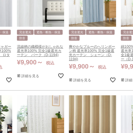
・保温
完全遮光
遮熱・断熱・保温
完全遮光
遮熱・断熱・保温
完全遮
防音
防音
防音
ジャガー
流線柄の織模様がおしゃれな
爽やかなブルーのへリンボー
綿10
100%
遮光率100% 完全1級遮光カ
ン柄 遮光率100% 完全1級遮
遮光率
 ロタ
ーテン バーク（D-1194)
光カーテン シェーン（D-
全1級
1194)
ー（D-1
¥
9,900
税込
¥
9,900
¥
9,
込
税込
詳細を見る
詳細を見る
詳細