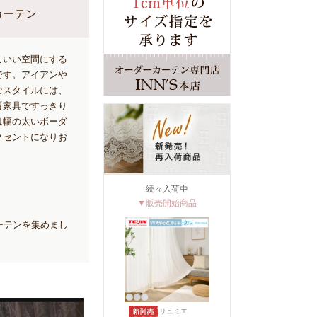
カーテン
こいい空間にする
です。アイアンや
なスタイルには、
質家具ですっきり
は幅の太いボーダ
クセントになりお
続々入荷中
▼販売開始商品
ーテンを集めまし
リュミエ